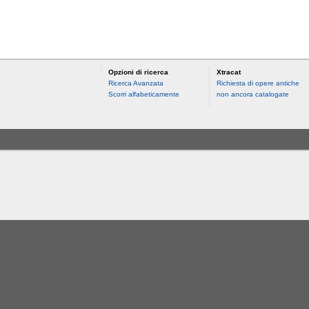
Opzioni di ricerca
Xtracat
Ricerca Avanzata
Richiesta di opere antiche
Scorri alfabeticamente
non ancora catalogate