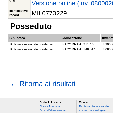
URI
Versione online (Inv. 080002
Identificativo
MIL0773229
record
Posseduto
Biblioteca
Collocazione
Invent
Biblioteca nazionale Braidense
RACC.DRAM.6211/ 10
8 9000
Biblioteca nazionale Braidense
RACC.DRAM.6148 047
8 0800
←
Ritorna ai risultati
Opzioni di ricerca
Xtracat
Ricerca Avanzata
Richiesta di opere antiche
Scorri alfabeticamente
non ancora catalogate