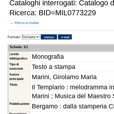
Cataloghi interrogati: Catalogo 
Ricerca: BID=MIL0773229
←
Ritorna ai risultati
Formato
stampa
e-mail
Scheda
:
1/1
Livello
Monografia
bibliografico
Tipo di
Testo a stampa
materiale
Autore
Marini, Girolamo Maria
principale
Titolo
Il Templario : melodramma in 
Marini ; Musica del Maestro S
Pubblicazione
Bergamo : dalla stamperia C