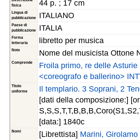
Descrizione
44 p. ; 17 cm
fisica
Lingua di
ITALIANO
pubblicazione
Paese di
ITALIA
pubblicazione
Forma
libretto per musica
letteraria
Note
Nome del musicista Ottone N
Comprende
Froila primo, re delle Asturie
<coreografo e ballerino> I
Titolo
Il templario. 3 Soprani, 2 Te
uniforme
[dati della composizione:] [org
S,S,S,T,T,B,B,B,Coro(S1,S2,T1
[data:] 1840c
Nomi
[Librettista]
Marini, Girolamo