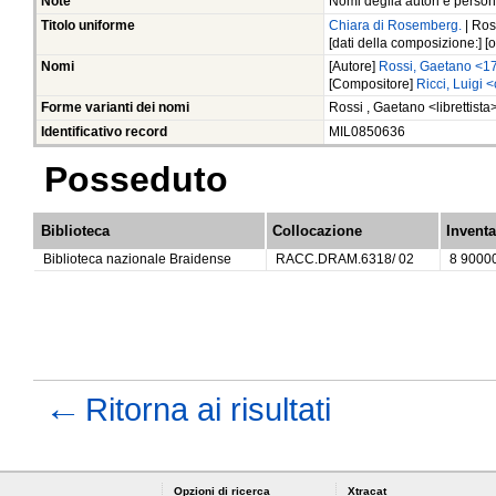
Note
Nomi deglia autori e persona
Titolo uniforme
Chiara di Rosemberg.
| Ro
[dati della composizione:] [org
Nomi
[Autore]
Rossi, Gaetano <1
[Compositore]
Ricci, Luigi
Forme varianti dei nomi
Rossi , Gaetano <librettis
Identificativo record
MIL0850636
Posseduto
Biblioteca
Collocazione
Inventa
Biblioteca nazionale Braidense
RACC.DRAM.6318/ 02
8 9000
←
Ritorna ai risultati
Opzioni di ricerca
Xtracat