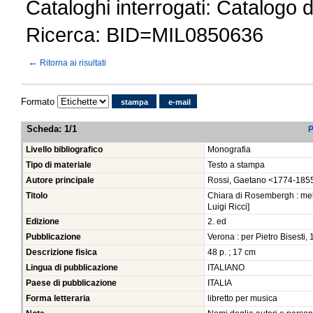
Cataloghi interrogati: Catalogo 
Ricerca: BID=MIL0850636
←
Ritorna ai risultati
Formato
stampa
e-mail
Scheda
:
1/1
P
Livello bibliografico
Monografia
Tipo di materiale
Testo a stampa
Autore principale
Rossi, Gaetano <1774-185
Titolo
Chiara di Rosembergh : melo
Luigi Ricci]
Edizione
2. ed
Pubblicazione
Verona : per Pietro Bisesti,
Descrizione fisica
48 p. ; 17 cm
Lingua di pubblicazione
ITALIANO
Paese di pubblicazione
ITALIA
Forma letteraria
libretto per musica