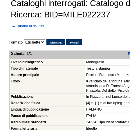
Cataloghi interrogati: Catalogo 
Ricerca: BID=MILE022237
←
Ritorna ai risultati
Formato
stampa
e-mail
Scheda
:
1/1
P
Livello bibliografico
Monografia
Tipo di materiale
Testo a stampa
Autore principale
Piccioli, Francesco Maria <
Titolo
Il vaticinio della fortuna. M
serenissima D. Ernesto Augus
Piazzola. Del dottor Piccioli
Pubblicazione
In Piazzola : nel Luoco dell
Descrizione fisica
[4] c., [1] c. di tav. ripieg. : an
Lingua di pubblicazione
ITALIANO
Paese di pubblicazione
ITALIA
Altri numeri standard
24334, Tipo identificatore:Y
Forma letteraria
libretto