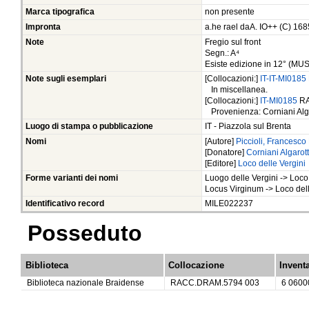
Marca tipografica
non presente
Impronta
a.he rael daA. IO++ (C) 168
Note
Fregio sul front
Segn.: A⁴
Esiste edizione in 12° (MU
Note sugli esemplari
[Collocazioni:]
IT-IT-MI0185
In miscellanea.
[Collocazioni:]
IT-MI0185
RA
Provenienza: Corniani Alga
Luogo di stampa o pubblicazione
IT - Piazzola sul Brenta
Nomi
[Autore]
Piccioli, Francesco
[Donatore]
Corniani Algarot
[Editore]
Loco delle Vergini
Forme varianti dei nomi
Luogo delle Vergini -> Loco 
Locus Virginum -> Loco dell
Identificativo record
MILE022237
Posseduto
Biblioteca
Collocazione
Invent
Biblioteca nazionale Braidense
RACC.DRAM.5794 003
6 0600