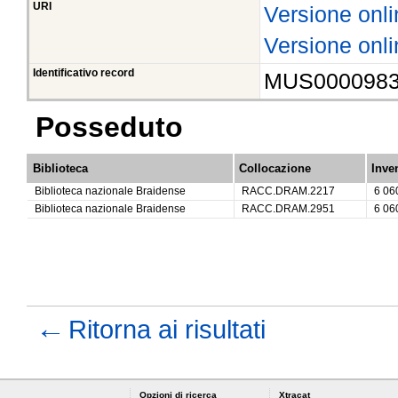
URI
Versione onli
Versione onli
Identificativo record
MUS000098
Posseduto
Biblioteca
Collocazione
Inve
Biblioteca nazionale Braidense
RACC.DRAM.2217
6 06
Biblioteca nazionale Braidense
RACC.DRAM.2951
6 06
←
Ritorna ai risultati
Opzioni di ricerca
Xtracat