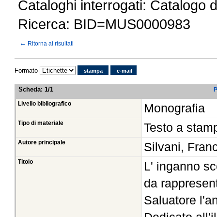
Cataloghi interrogati: Catalogo 
Ricerca: BID=MUS0000983
←
Ritorna ai risultati
Formato
stampa
e-mail
Scheda
:
1/1
P
Livello bibliografico
Monografia
Tipo di materiale
Testo a stam
Autore principale
Silvani, Fra
Titolo
L' inganno s
da rappresent
Saluatore l'a