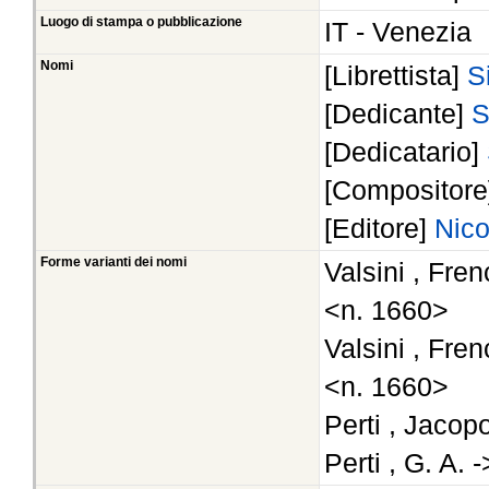
Luogo di stampa o pubblicazione
IT - Venezia
Nomi
[Librettista]
S
[Dedicante]
S
[Dedicatario]
[Compositor
[Editore]
Nico
Forme varianti dei nomi
Valsini , Fre
<n. 1660>
Valsini , Fre
<n. 1660>
Perti , Jacop
Perti , G. A.