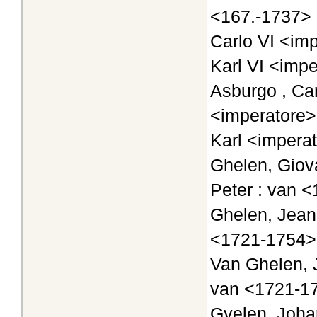
<167.-1737>
Carlo VI <im
Karl VI <imp
Asburgo , Car
<imperatore>
Karl <imperat
Ghelen, Giova
Peter : van 
Ghelen, Jean 
<1721-1754>
Van Ghelen, 
van <1721-1
Gyelen, Joha