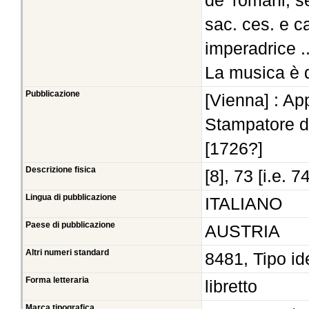
de' romani, 
sac. ces. e ca
imperadrice .
La musica è d
Pubblicazione
[Vienna] : Ap
Stampatore di
[1726?]
Descrizione fisica
[8], 73 [i.e. 74
Lingua di pubblicazione
ITALIANO
Paese di pubblicazione
AUSTRIA
Altri numeri standard
8481, Tipo id
Forma letteraria
libretto
Marca tipografica