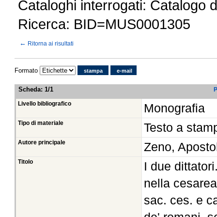
Cataloghi interrogati: Catalogo 
Ricerca: BID=MUS0001305
←
Ritorna ai risultati
Formato
stampa
e-mail
Scheda
:
1/1
P
Livello bibliografico
Monografia
Tipo di materiale
Testo a stam
Autore principale
Zeno, Aposto
Titolo
I due dittato
nella cesarea
sac. ces. e c