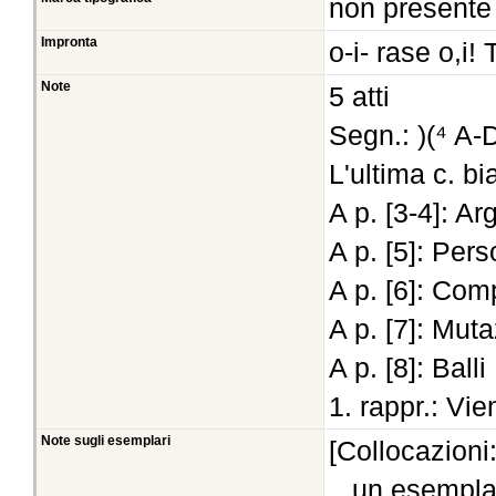
non presente
Impronta
o-i- rase o,i!
Note
5 atti
Segn.: )(⁴ A-
L'ultima c. b
A p. [3-4]: A
A p. [5]: Per
A p. [6]: Com
A p. [7]: Mut
A p. [8]: Balli
1. rappr.: Vi
Note sugli esemplari
[Collocazioni
un esempla