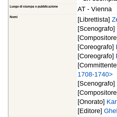
Luogo di stampa o pubblicazione
AT - Vienna
Nomi
[Librettista]
Z
[Scenografo]
[Compositor
[Coreografo]
[Coreografo]
[Committent
1708-1740>
[Scenografo]
[Compositor
[Onorato]
Kar
[Editore]
Ghel