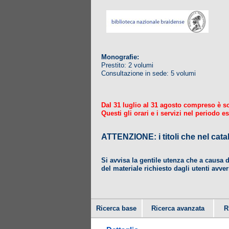
Monografie:
Prestito: 2 volumi
Consultazione in sede: 5 volumi
Dal 31 luglio al 31 agosto compreso è sosp
Questi gli orari e i servizi nel periodo es
ATTENZIONE: i titoli che nel
Si avvisa la gentile utenza che a causa 
del materiale richiesto dagli utenti avver
Ricerca base
Ricerca avanzata
R