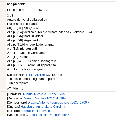
non presente
r-O- e.a. o;re ReL' (3) 1674 (A)
3 atti
Autore dei versi dalla dedica
L'ultima [1] p. è bianca
Segn.: [ast]-5[ast]² A-X²
Alle p. [3-4]: dedica di Nicolò Minato, Vienna 23 ottobre 1674
Alle p. [5-6]: nota al lettore
Alle p. [7-8]: Argomento
Alle p. [9-10]: Allegoria del drama
A p. [11]: Intervenienti
A p. [12]: Chori e Comparse
A p. [13]: Scene
Alle p. [14-16]: Scene e scenografo
Alle p. [17-18]: Attioni et apparenze
A p. [19]: Balli e coreografo.
[Collocazioni:]
IT-IT-MI0185
XX. 13. 0051
In miscellanea. Legatura in pelle
un esemplare
AT - Vienna
[Librettista]
Minato, Nicolò <1627?-1698>
[Dedicante]
Minato, Nicolò <1627?-1698>
[Compositore]
Draghi, Antonio <compositore ; 1635-1700>
[Onorato]
Habsburg, Anna Maria Carolina
[Incisore]
Burnaccini, Lodovico
[Dedicatario]
Claudia Felicitas <imperatrice>