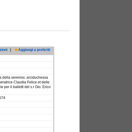
zioni
|
Aggiungi a preferiti
ta della sereniss: arciduchessa
eratrice Claudia Felice et delle
per li balletti del s.r Gio. Erico
1674