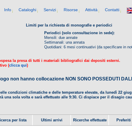
Info
Cataloghi
Servizi
Risorse
Attività
Contatti
Limiti per la richiesta di monografie e periodici
Periodici (solo consultazione in sede):
Mensili: due annate
Settimanali: una annata
Quotidiani: 6 mesi continuativi (da specificare in no
esa la presa di tutti i materiali bibliografici dai depositi esterni.
tivo (
clicca qui
)
 catalogo non hanno collocazione NON SONO POSSEDUTI 
delle condizioni climatiche e delle temperature elevate, da lunedì 22 gi
rà una sola volta e sarà effettuato alle 9:30. Ci dispiace per il disagio ca
icerca per lista
Ultimi arrivi
Ricerche effettuate
Preferiti