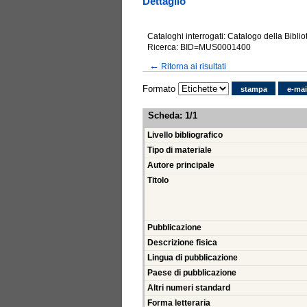
Dettaglio
Cataloghi interrogati: Catalogo della Bibli
Ricerca: BID=MUS0001400
←
Ritorna ai risultati
Formato
stampa
e-mai
Scheda
:
1/1
Livello bibliografico
Tipo di materiale
Autore principale
Titolo
Pubblicazione
Descrizione fisica
Lingua di pubblicazione
Paese di pubblicazione
Altri numeri standard
Forma letteraria