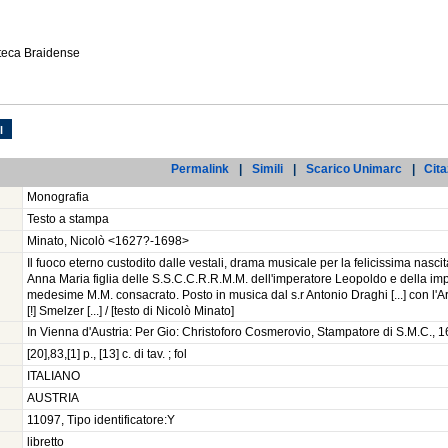
oteca Braidense
l
Permalink
|
Simili
|
Scarico Unimarc
|
Cita
Monografia
Testo a stampa
Minato, Nicolò <1627?-1698>
Il fuoco eterno custodito dalle vestali, drama musicale per la felicissima nasci
Anna Maria figlia delle S.S.C.C.R.R.M.M. dell'imperatore Leopoldo e della imp
medesime M.M. consacrato. Posto in musica dal s.r Antonio Draghi [...] con l'Arie 
[!] Smelzer [...] / [testo di Nicolò Minato]
In Vienna d'Austria: Per Gio: Christoforo Cosmerovio, Stampatore di S.M.C., 
[20],83,[1] p., [13] c. di tav. ; fol
ITALIANO
AUSTRIA
11097, Tipo identificatore:Y
libretto