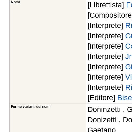
Nomi
[Librettista]
F
[Compositor
[Interprete]
Ri
[Interprete]
G
[Interprete]
Co
[Interprete]
J
[Interprete]
G
[Interprete]
Vi
[Interprete]
R
[Editore]
Bise
Forme varianti dei nomi
Doninzetti , 
Donizetti , D
Gaetano