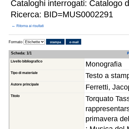
Cataloghi interrogati: Catalogo 
Ricerca: BID=MUS0002291
←
Ritorna ai risultati
Formato
stampa
e-mail
Scheda
:
1/1
P
Livello bibliografico
Monografia
Tipo di materiale
Testo a stam
Autore principale
Ferretti, Ja
Titolo
Torquato Tass
rappresentars
primavera del
; Musica del 