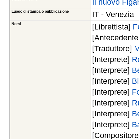
Il nuovo Figa
Luogo di stampa o pubblicazione
IT - Venezia
Nomi
[Librettista]
F
[Antecedente 
[Traduttore]
M
[Interprete]
R
[Interprete]
Be
[Interprete]
B
[Interprete]
F
[Interprete]
R
[Interprete]
Be
[Interprete]
Ba
[Compositor