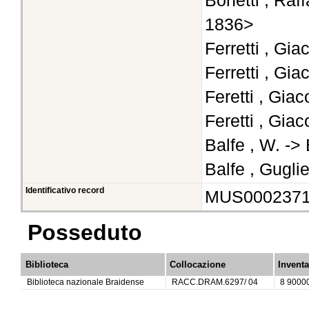
Bonetti , Raff
1836>
Ferretti , Gi
Ferretti , Gi
Feretti , Gia
Feretti , Gia
Balfe , W. ->
Balfe , Gugli
Identificativo record
MUS000237
Posseduto
Biblioteca
Collocazione
Inventa
Biblioteca nazionale Braidense
RACC.DRAM.6297/ 04
8 9000