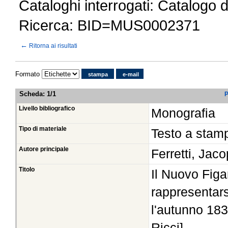
Cataloghi interrogati: Catalogo 
Ricerca: BID=MUS0002371
←
Ritorna ai risultati
Formato
stampa
e-mail
Scheda
:
1/1
P
Livello bibliografico
Monografia
Tipo di materiale
Testo a stam
Autore principale
Ferretti, Ja
Titolo
Il Nuovo Fig
rappresentars
l'autunno 183
Ricci]