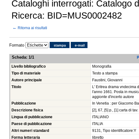
Cataloghi interrogati: Catalogo 
Ricerca: BID=MUS0002482
←
Ritorna ai risultati
Formato
stampa
e-mail
Scheda
:
1/1
P
Livello bibliografico
Monografia
Tipo di materiale
Testo a stampa
Autore principale
Faustini, Giovanni
Titolo
L' Eritrea drama vndecima d
l'anno 1661. Posta in musi
aggionte d'incerto autore
Pubblicazione
In Venetia : per Giacomo Bat
Descrizione fisica
[2], 67, [5] p., [1] carta di ta
Lingua di pubblicazione
ITALIANO
Paese di pubblicazione
ITALIA
Altri numeri standard
9131, Tipo identificatore:Y
Forma letteraria
libretto