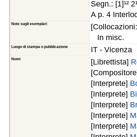
Segn.: [1]¹² 2
A p. 4 Interloc
Note sugli esemplari
[Collocazioni
In misc.
Luogo di stampa o pubblicazione
IT - Vicenza
Nomi
[Librettista]
R
[Compositor
[Interprete]
B
[Interprete]
B
[Interprete]
B
[Interprete]
M
[Interprete]
M
[Interprete]
M