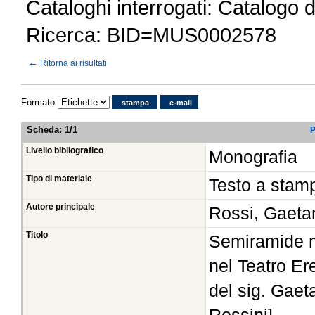
Cataloghi interrogati: Catalogo 
Ricerca: BID=MUS0002578
←
Ritorna ai risultati
Formato
stampa
e-mail
Scheda
:
1/1
P
Livello bibliografico
Monografia
Tipo di materiale
Testo a stam
Autore principale
Rossi, Gaet
Titolo
Semiramide m
nel Teatro Er
del sig. Gaet