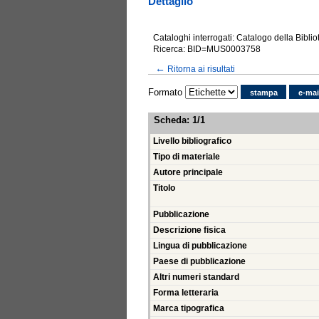
Dettaglio
Cataloghi interrogati: Catalogo della Bibli
Ricerca: BID=MUS0003758
←
Ritorna ai risultati
Formato
stampa
e-mai
Scheda
:
1/1
Livello bibliografico
Tipo di materiale
Autore principale
Titolo
Pubblicazione
Descrizione fisica
Lingua di pubblicazione
Paese di pubblicazione
Altri numeri standard
Forma letteraria
Marca tipografica