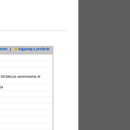
zioni
|
Aggiungi a preferiti
All'altezza serenissima di
704