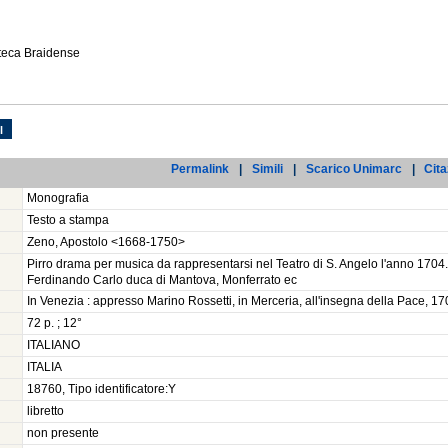
oteca Braidense
l
Permalink
|
Simili
|
Scarico Unimarc
|
Cita
Monografia
Testo a stampa
Zeno, Apostolo <1668-1750>
Pirro drama per musica da rappresentarsi nel Teatro di S. Angelo l'anno 1704. 
Ferdinando Carlo duca di Mantova, Monferrato ec
In Venezia : appresso Marino Rossetti, in Merceria, all'insegna della Pace, 1
72 p. ; 12°
ITALIANO
ITALIA
18760, Tipo identificatore:Y
libretto
non presente