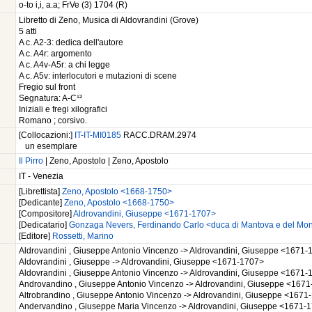
o-to i,i, a.a; FrVe (3) 1704 (R)
Libretto di Zeno, Musica di Aldovrandini (Grove)
5 atti
A c. A2-3: dedica dell'autore
A c. A4r: argomento
A c. A4v-A5r: a chi legge
A c. A5v: interlocutori e mutazioni di scene
Fregio sul front
Segnatura: A-C¹²
Iniziali e fregi xilografici
Romano ; corsivo.
[Collocazioni:]
IT-IT-MI0185
RACC.DRAM.2974
un esemplare
Il Pirro
| Zeno, Apostolo | Zeno, Apostolo
IT - Venezia
[Librettista]
Zeno, Apostolo <1668-1750>
[Dedicante]
Zeno, Apostolo <1668-1750>
[Compositore]
Aldrovandini, Giuseppe <1671-1707>
[Dedicatario]
Gonzaga Nevers, Ferdinando Carlo <duca di Mantova e del Mon
[Editore]
Rossetti, Marino
Aldrovandini , Giuseppe Antonio Vincenzo -> Aldrovandini, Giuseppe <1671
Aldovrandini , Giuseppe -> Aldrovandini, Giuseppe <1671-1707>
Aldovrandini , Giuseppe Antonio Vincenzo -> Aldrovandini, Giuseppe <1671
Androvandino , Giuseppe Antonio Vincenzo -> Aldrovandini, Giuseppe <167
Altrobrandino , Giuseppe Antonio Vincenzo -> Aldrovandini, Giuseppe <1671
Andervandino , Giuseppe Maria Vincenzo -> Aldrovandini, Giuseppe <1671-