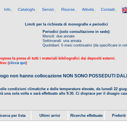
Info
Cataloghi
Servizi
Risorse
Attività
Contatti
Limiti per la richiesta di monografie e periodici
Periodici (solo consultazione in sede):
Mensili: due annate
Settimanali: una annata
Quotidiani: 6 mesi continuativi (da specificare in no
esa la presa di tutti i materiali bibliografici dai depositi esterni.
tivo (
clicca qui
)
 catalogo non hanno collocazione NON SONO POSSEDUTI 
delle condizioni climatiche e delle temperature elevate, da lunedì 22 gi
rà una sola volta e sarà effettuato alle 9:30. Ci dispiace per il disagio ca
icerca per lista
Ultimi arrivi
Ricerche effettuate
Preferiti