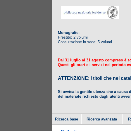
Monografie:
Prestito: 2 volumi
Consultazione in sede: 5 volumi
Dal 31 luglio al 31 agosto compreso è sosp
Questi gli orari e i servizi nel periodo es
ATTENZIONE: i titoli che nel
Si avvisa la gentile utenza che a causa 
del materiale richiesto dagli utenti avver
Ricerca base
Ricerca avanzata
R