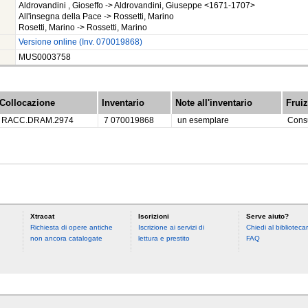
Aldrovandini , Gioseffo -> Aldrovandini, Giuseppe <1671-1707>
All'insegna della Pace -> Rossetti, Marino
Rosetti, Marino -> Rossetti, Marino
Versione online (Inv. 070019868)
MUS0003758
Collocazione
Inventario
Note all'inventario
Frui
RACC.DRAM.2974
7 070019868
un esemplare
Consu
Xtracat
Iscrizioni
Serve aiuto?
Richiesta di opere antiche
Iscrizione ai servizi di
Chiedi al bibliotecar
non ancora catalogate
lettura e prestito
FAQ