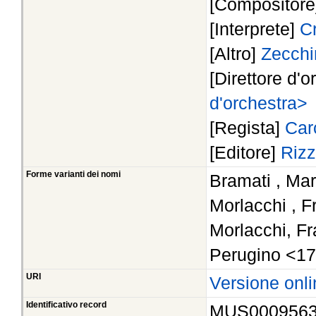
[Compositor
[Interprete]
Cr
[Altro]
Zecchin
[Direttore d'o
d'orchestra>
[Regista]
Car
[Editore]
Rizz
Forme varianti dei nomi
Bramati , Mar
Morlacchi , 
Morlacchi, F
Perugino <17
URI
Versione onli
Identificativo record
MUS000956