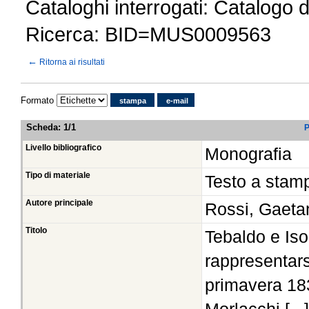
Cataloghi interrogati: Catalogo 
Ricerca: BID=MUS0009563
←
Ritorna ai risultati
Formato
stampa
e-mail
Scheda
:
1/1
P
Livello bibliografico
Monografia
Tipo di materiale
Testo a stam
Autore principale
Rossi, Gaeta
Titolo
Tebaldo e Iso
rappresentars
primavera 183