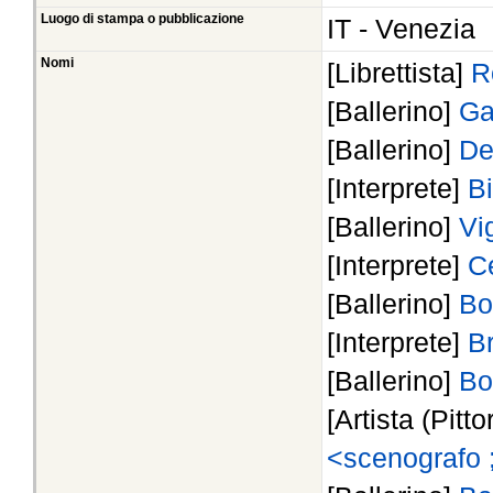
Luogo di stampa o pubblicazione
IT - Venezia
Nomi
[Librettista]
R
[Ballerino]
Ga
[Ballerino]
De
[Interprete]
B
[Ballerino]
Vi
[Interprete]
C
[Ballerino]
Bo
[Interprete]
Br
[Ballerino]
Bo
[Artista (Pitto
<scenografo 