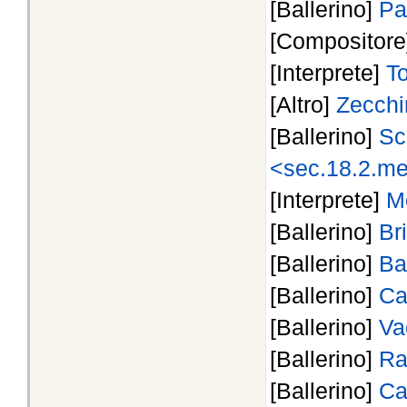
[Ballerino]
Pa
[Compositor
[Interprete]
T
[Altro]
Zecchin
[Ballerino]
Sc
<sec.18.2.me
[Interprete]
M
[Ballerino]
Br
[Ballerino]
Ba
[Ballerino]
Ca
[Ballerino]
Va
[Ballerino]
Ra
[Ballerino]
Ca