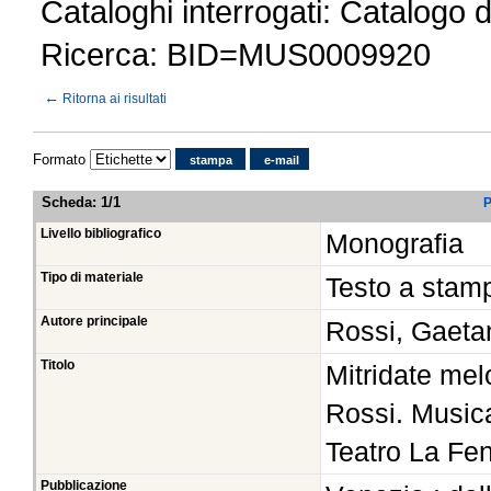
Cataloghi interrogati: Catalogo 
Ricerca: BID=MUS0009920
←
Ritorna ai risultati
Formato
stampa
e-mail
Scheda
:
1/1
P
Livello bibliografico
Monografia
Tipo di materiale
Testo a stam
Autore principale
Rossi, Gaet
Titolo
Mitridate mel
Rossi. Musica
Teatro La Fen
Pubblicazione