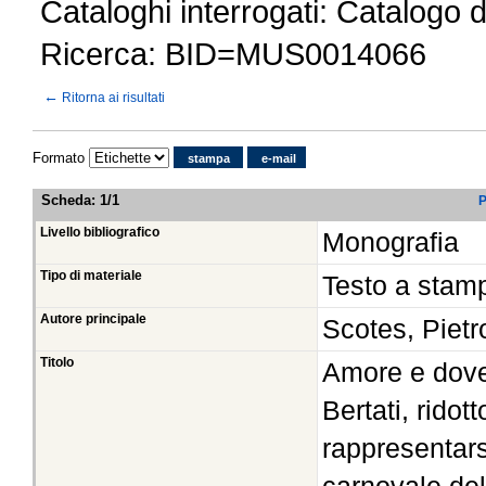
Cataloghi interrogati: Catalogo 
Ricerca: BID=MUS0014066
←
Ritorna ai risultati
Formato
stampa
e-mail
Scheda
:
1/1
P
Livello bibliografico
Monografia
Tipo di materiale
Testo a stam
Autore principale
Scotes, Pietr
Titolo
Amore e dove
Bertati, ridot
rappresentars