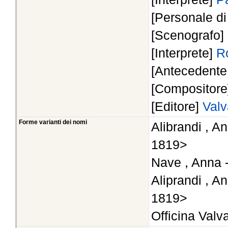
[Personale d
[Scenografo]
[Interprete]
R
[Antecedente 
[Compositor
[Editore]
Val
Forme varianti dei nomi
Alibrandi , A
1819>
Nave , Anna 
Aliprandi , A
1819>
Officina Val