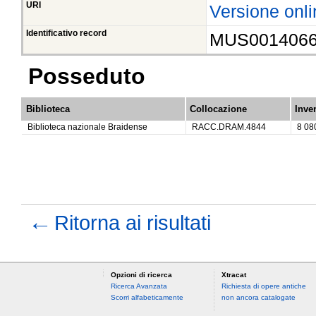
URI
Versione onli
Identificativo record
MUS001406
Posseduto
Biblioteca
Collocazione
Inve
Biblioteca nazionale Braidense
RACC.DRAM.4844
8 08
←
Ritorna ai risultati
Opzioni di ricerca
Xtracat
Ricerca Avanzata
Richiesta di opere antiche
Scorri alfabeticamente
non ancora catalogate