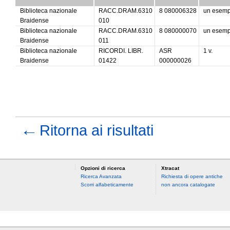
Biblioteca nazionale
RACC.DRAM.6310
8 080006328
un esem
Braidense
010
Biblioteca nazionale
RACC.DRAM.6310
8 080000070
un esem
Braidense
011
Biblioteca nazionale
RICORDI. LIBR.
ASR
1 v.
Braidense
01422
000000026
←
Ritorna ai risultati
Opzioni di ricerca
Xtracat
Ricerca Avanzata
Richiesta di opere antiche
Scorri alfabeticamente
non ancora catalogate