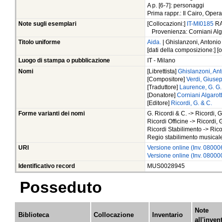
A p. [6-7]: personaggi
Prima rappr.: Il Cairo, Opera
Note sugli esemplari
[Collocazioni:]
IT-MI0185
RA
Provenienza: Corniani Alga
Titolo uniforme
Aida.
| Ghislanzoni, Antonio
[dati della composizione:] [org
Luogo di stampa o pubblicazione
IT - Milano
Nomi
[Librettista]
Ghislanzoni, An
[Compositore]
Verdi, Gius
[Traduttore]
Laurence, G. G.
[Donatore]
Corniani Algarot
[Editore]
Ricordi, G. & C.
Forme varianti dei nomi
G. Ricordi & C. -> Ricordi, G
Ricordi Officine -> Ricordi, 
Ricordi Stabilimento -> Rico
Regio stabilimento musicale 
URI
Versione online (Inv. 0800
Versione online (Inv. 0800
Identificativo record
MUS0028945
Posseduto
Note
Biblioteca
Collocazione
Inventario
all'inven