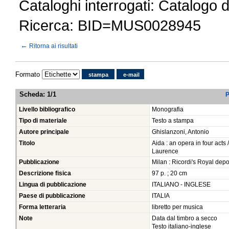
Cataloghi interrogati: Catalogo 
Ricerca: BID=MUS0028945
←
Ritorna ai risultati
Formato
stampa
e-mail
Scheda
:
1/1
P
Livello bibliografico
Monografia
Tipo di materiale
Testo a stampa
Autore principale
Ghislanzoni, Antonio
Titolo
Aida : an opera in four acts
Laurence
Pubblicazione
Milan : Ricordi's Royal depos
Descrizione fisica
97 p. ; 20 cm
Lingua di pubblicazione
ITALIANO - INGLESE
Paese di pubblicazione
ITALIA
Forma letteraria
libretto per musica
Note
Data dal timbro a secco
Testo italiano-inglese