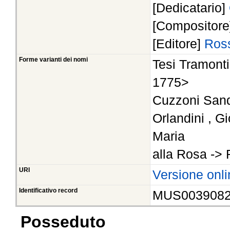
[Dedicatario]
[Compositor
[Editore]
Ross
Forme varianti dei nomi
Tesi Tramontin
1775>
Cuzzoni Sand
Orlandini , G
Maria
alla Rosa -> 
URI
Versione onli
Identificativo record
MUS003908
Posseduto