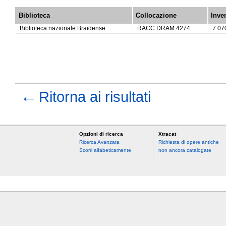
Biblioteca
Collocazione
Inve
Biblioteca nazionale Braidense
RACC.DRAM.4274
7 07
←
Ritorna ai risultati
Opzioni di ricerca
Xtracat
Ricerca Avanzata
Richiesta di opere antiche
Scorri alfabeticamente
non ancora catalogate