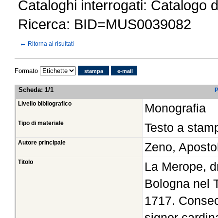
Cataloghi interrogati: Catalogo 
Ricerca: BID=MUS0039082
←
Ritorna ai risultati
Formato
stampa
e-mail
Scheda
:
1/1
P
Livello bibliografico
Monografia
Tipo di materiale
Testo a stam
Autore principale
Zeno, Aposto
Titolo
La Merope, d
Bologna nel T
1717. Consecr
signor cardin