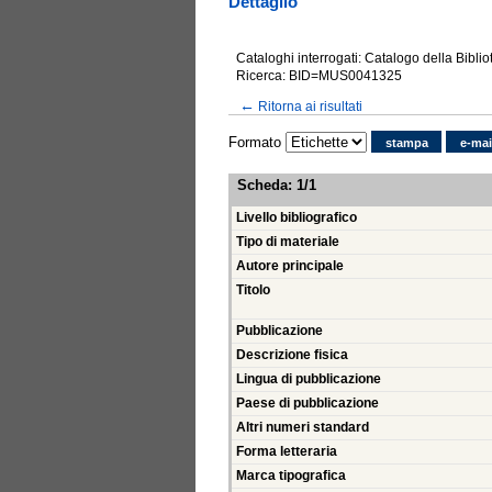
Dettaglio
Cataloghi interrogati: Catalogo della Bibli
Ricerca: BID=MUS0041325
←
Ritorna ai risultati
Formato
stampa
e-mai
Scheda
:
1/1
Livello bibliografico
Tipo di materiale
Autore principale
Titolo
Pubblicazione
Descrizione fisica
Lingua di pubblicazione
Paese di pubblicazione
Altri numeri standard
Forma letteraria
Marca tipografica