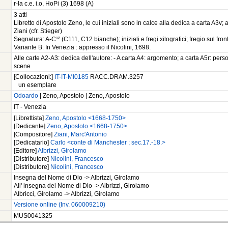
r-la c.e. i.o, HoPi (3) 1698 (A)
3 atti
Libretto di Apostolo Zeno, le cui iniziali sono in calce alla dedica a carta A3v
Ziani (cfr. Stieger)
Segnatura: A-C¹² (C111, C12 bianche); iniziali e fregi xilografici; fregio sul fro
Variante B: In Venezia : appresso il Nicolini, 1698.
Alle carte A2-A3: dedica dell'autore: - A carta A4: argomento; a carta A5r: pers
scene
[Collocazioni:]
IT-IT-MI0185
RACC.DRAM.3257
un esemplare
Odoardo
| Zeno, Apostolo | Zeno, Apostolo
IT - Venezia
[Librettista]
Zeno, Apostolo <1668-1750>
[Dedicante]
Zeno, Apostolo <1668-1750>
[Compositore]
Ziani, Marc'Antonio
[Dedicatario]
Carlo <conte di Manchester ; sec.17.-18.>
[Editore]
Albrizzi, Girolamo
[Distributore]
Nicolini, Francesco
[Distributore]
Nicolini, Francesco
Insegna del Nome di Dio -> Albrizzi, Girolamo
All' insegna del Nome di Dio -> Albrizzi, Girolamo
Albricci, Girolamo -> Albrizzi, Girolamo
Versione online (Inv. 060009210)
MUS0041325