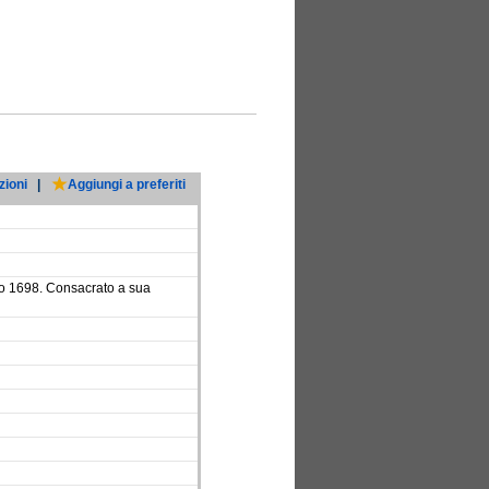
zioni
|
Aggiungi a preferiti
no 1698. Consacrato a sua