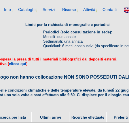
Info
Cataloghi
Servizi
Risorse
Attività
Contatti
Limiti per la richiesta di monografie e periodici
Periodici (solo consultazione in sede):
Mensili: due annate
Settimanali: una annata
Quotidiani: 6 mesi continuativi (da specificare in no
esa la presa di tutti i materiali bibliografici dai depositi esterni.
tivo (
clicca qui
)
 catalogo non hanno collocazione NON SONO POSSEDUTI 
delle condizioni climatiche e delle temperature elevate, da lunedì 22 gi
rà una sola volta e sarà effettuato alle 9:30. Ci dispiace per il disagio ca
icerca per lista
Ultimi arrivi
Ricerche effettuate
Preferiti