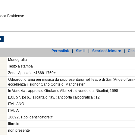
oteca Braidense
l
Permalink
|
Simili
|
Scarico Unimarc
|
Cita
Monografia
Testo a stampa
Zeno, Apostolo <1668-1750>
Odoardo, drama per musica da rappresentarsi nel Teatro di Sant'Angelo l'an
eccellenza il signor Carlo Conte di Manchester ...
In Venezia : appresso Girolamo Albrizzi : si vende dal Nicolini, 1698
[10], 57, [5] p., [1] carta di tav. : antiporta calcografica ; 12º
ITALIANO
ITALIA
16892, Tipo identificatore:Y
libretto
non presente