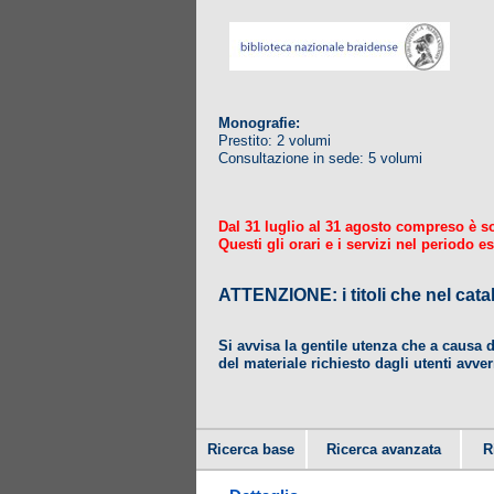
Monografie:
Prestito: 2 volumi
Consultazione in sede: 5 volumi
Dal 31 luglio al 31 agosto compreso è sosp
Questi gli orari e i servizi nel periodo es
ATTENZIONE: i titoli che nel
Si avvisa la gentile utenza che a causa 
del materiale richiesto dagli utenti avver
Ricerca base
Ricerca avanzata
R