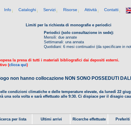
Info
Cataloghi
Servizi
Risorse
Attività
Contatti
Limiti per la richiesta di monografie e periodici
Periodici (solo consultazione in sede):
Mensili: due annate
Settimanali: una annata
Quotidiani: 6 mesi continuativi (da specificare in no
esa la presa di tutti i materiali bibliografici dai depositi esterni.
tivo (
clicca qui
)
 catalogo non hanno collocazione NON SONO POSSEDUTI 
delle condizioni climatiche e delle temperature elevate, da lunedì 22 gi
rà una sola volta e sarà effettuato alle 9:30. Ci dispiace per il disagio ca
icerca per lista
Ultimi arrivi
Ricerche effettuate
Preferiti