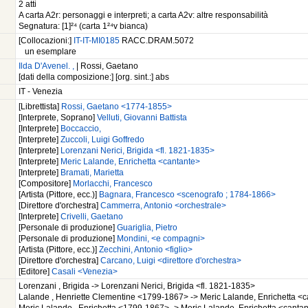
2 atti
A carta A2r: personaggi e interpreti; a carta A2v: altre responsabilità
Segnatura: [1]²⁴ (carta 1²⁴v bianca)
[Collocazioni:]
IT-IT-MI0185
RACC.DRAM.5072
un esemplare
Ilda D'Avenel. ,
| Rossi, Gaetano
[dati della composizione:] [org. sint.:] abs
IT - Venezia
[Librettista]
Rossi, Gaetano <1774-1855>
[Interprete, Soprano]
Velluti, Giovanni Battista
[Interprete]
Boccaccio,
[Interprete]
Zuccoli, Luigi Goffredo
[Interprete]
Lorenzani Nerici, Brigida <fl. 1821-1835>
[Interprete]
Meric Lalande, Enrichetta <cantante>
[Interprete]
Bramati, Marietta
[Compositore]
Morlacchi, Francesco
[Artista (Pittore, ecc.)]
Bagnara, Francesco <scenografo ; 1784-1866>
[Direttore d'orchestra]
Cammerra, Antonio <orchestrale>
[Interprete]
Crivelli, Gaetano
[Personale di produzione]
Guariglia, Pietro
[Personale di produzione]
Mondini, <e compagni>
[Artista (Pittore, ecc.)]
Zecchini, Antonio <figlio>
[Direttore d'orchestra]
Carcano, Luigi <direttore d'orchestra>
[Editore]
Casali <Venezia>
Lorenzani , Brigida -> Lorenzani Nerici, Brigida <fl. 1821-1835>
Lalande , Henriette Clementine <1799-1867> -> Meric Lalande, Enrichetta <