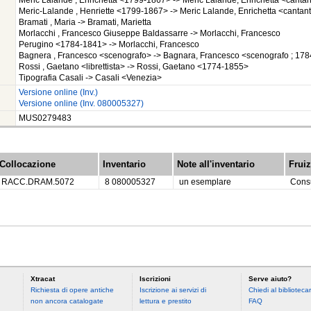
Meric Lalande , Enrichetta <1799-1867> -> Meric Lalande, Enrichetta <canta
Meric-Lalande , Henriette <1799-1867> -> Meric Lalande, Enrichetta <cantan
Bramati , Maria -> Bramati, Marietta
Morlacchi , Francesco Giuseppe Baldassarre -> Morlacchi, Francesco
Perugino <1784-1841> -> Morlacchi, Francesco
Bagnera , Francesco <scenografo> -> Bagnara, Francesco <scenografo ; 17
Rossi , Gaetano <librettista> -> Rossi, Gaetano <1774-1855>
Tipografia Casali -> Casali <Venezia>
Versione online (Inv.)
Versione online (Inv. 080005327)
MUS0279483
Collocazione
Inventario
Note all'inventario
Frui
RACC.DRAM.5072
8 080005327
un esemplare
Consu
Xtracat
Iscrizioni
Serve aiuto?
Richiesta di opere antiche
Iscrizione ai servizi di
Chiedi al bibliotecar
non ancora catalogate
lettura e prestito
FAQ