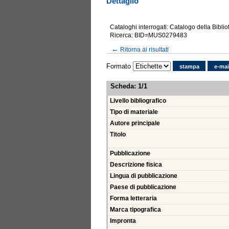
Dettaglio
Cataloghi interrogati: Catalogo della Bibli
Ricerca: BID=MUS0279483
←
Ritorna ai risultati
Formato
stampa
e-mai
Scheda
:
1/1
Livello bibliografico
Tipo di materiale
Autore principale
Titolo
Pubblicazione
Descrizione fisica
Lingua di pubblicazione
Paese di pubblicazione
Forma letteraria
Marca tipografica
Impronta