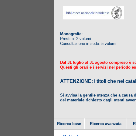
Monografie:
Prestito: 2 volumi
Consultazione in sede: 5 volumi
Dal 31 luglio al 31 agosto compreso è sosp
Questi gli orari e i servizi nel periodo es
ATTENZIONE: i titoli che nel
Si avvisa la gentile utenza che a causa 
del materiale richiesto dagli utenti avver
Ricerca base
Ricerca avanzata
R