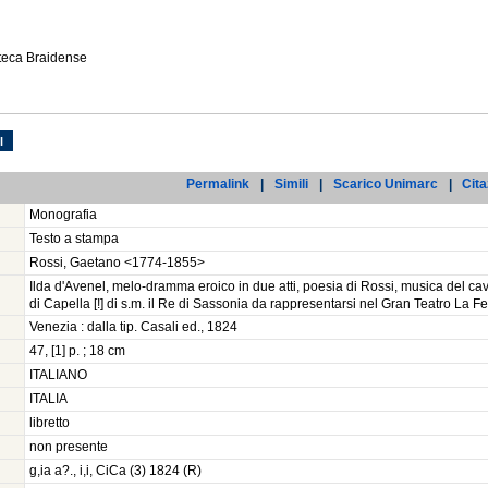
oteca Braidense
l
Permalink
|
Simili
|
Scarico Unimarc
|
Cita
Monografia
Testo a stampa
Rossi, Gaetano <1774-1855>
Ilda d'Avenel, melo-dramma eroico in due atti, poesia di Rossi, musica del ca
di Capella [!] di s.m. il Re di Sassonia da rappresentarsi nel Gran Teatro La 
Venezia : dalla tip. Casali ed., 1824
47, [1] p. ; 18 cm
ITALIANO
ITALIA
libretto
non presente
g,ia a?., i,i, CiCa (3) 1824 (R)