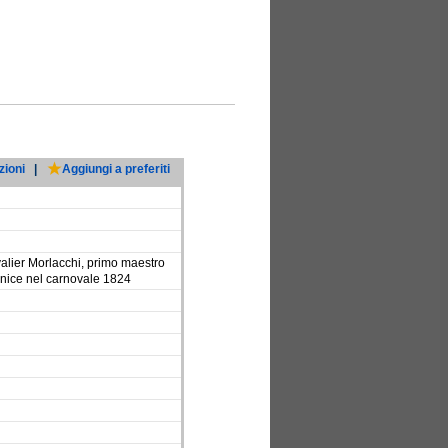
zioni
|
Aggiungi a preferiti
valier Morlacchi, primo maestro
Fenice nel carnovale 1824