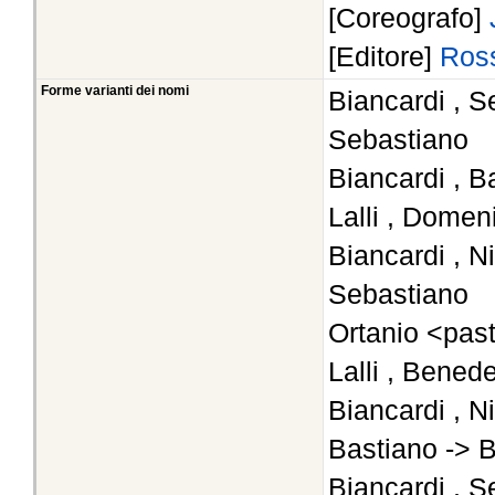
[Coreografo]
[Editore]
Ross
Forme varianti dei nomi
Biancardi , S
Sebastiano
Biancardi , B
Lalli , Domen
Biancardi , N
Sebastiano
Ortanio <pas
Lalli , Bened
Biancardi , N
Bastiano -> B
Biancardi , S