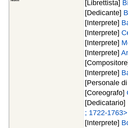
Nomi
[Librettista]
B
[Dedicante]
B
[Interprete]
B
[Interprete]
Ce
[Interprete]
Mo
[Interprete]
An
[Compositor
[Interprete]
B
[Personale d
[Coreografo]
[Dedicatario]
; 1722-1763>
[Interprete]
B