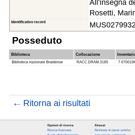
All'insegna d
Rosetti, Mari
Identificativo record
MUS027993
Posseduto
Biblioteca
Collocazione
Inventari
Biblioteca nazionale Braidense
RACC.DRAM.3185
7 070019
←
Ritorna ai risultati
Opzioni di ricerca
Xtracat
Ricerca Avanzata
Richiesta di opere antiche
Scorri alfabeticamente
non ancora catalogate