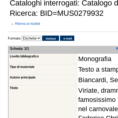
Cataloghi interrogati: Catalogo 
Ricerca: BID=MUS0279932
←
Ritorna ai risultati
Formato
stampa
e-mail
Scheda
:
1/1
P
Livello bibliografico
Monografia
Tipo di materiale
Testo a stam
Autore principale
Biancardi, S
Titolo
Viriate, dram
famosissimo 
nel carnovale