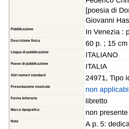
Federico Chris
[poesia di Do
Giovanni Has
Pubblicazione
In Venezia : 
Descrizione fisica
60 p. ; 15 cm
Lingua di pubblicazione
ITALIANO
Paese di pubblicazione
ITALIA
Altri numeri standard
24971, Tipo i
Presentazione musicale
non applicabi
Forma letteraria
libretto
Marca tipografica
non presente
Note
A p. 5: dedica