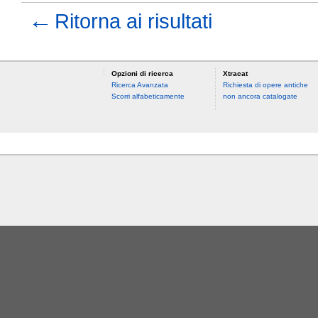
←
Ritorna ai risultati
Opzioni di ricerca
Xtracat
Ricerca Avanzata
Richiesta di opere antiche
Scorri alfabeticamente
non ancora catalogate