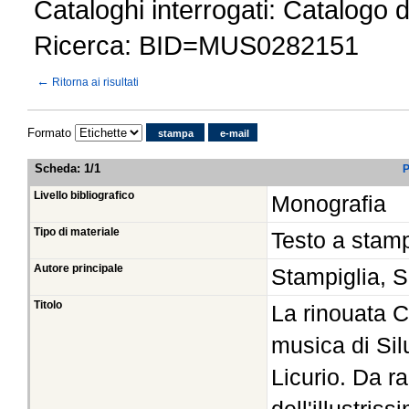
Cataloghi interrogati: Catalogo 
Ricerca: BID=MUS0282151
←
Ritorna ai risultati
Formato
stampa
e-mail
Scheda
:
1/1
P
Livello bibliografico
Monografia
Tipo di materiale
Testo a stam
Autore principale
Stampiglia, 
Titolo
La rinouata C
musica di Sil
Licurio. Da r