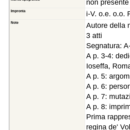
non presente
Impronta
i-V. o.e. o.o.
Note
Autore della
3 atti
Segnatura: A
A p. 3-4: ded
Ioseffa, Rom
A p. 5: argo
A p. 6: perso
A p. 7: mutaz
A p. 8: impri
Prima rapprese
regina de' Vo