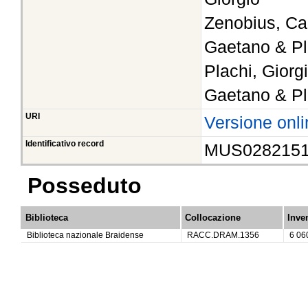
Zenobius, Ca
Gaetano & Pl
Plachi, Giorg
Gaetano & Pl
URI
Versione onli
Identificativo record
MUS028215
Posseduto
Biblioteca
Collocazione
Inve
Biblioteca nazionale Braidense
RACC.DRAM.1356
6 06