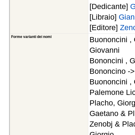
[Dedicante]
G
[Libraio]
Gian
[Editore]
Zeno
Forme varianti dei nomi
Buononcini , 
Giovanni
Bononcini , G
Bononcino ->
Buononcini , 
Palemone Lic
Placho, Gior
Gaetano & Pl
Zenobj & Pla
Giorgio