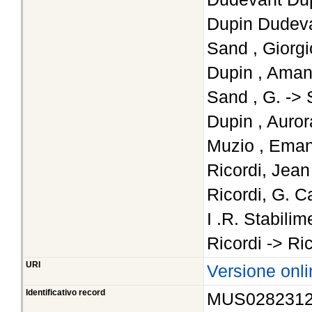
Dupin Dudeva
Sand , Giorg
Dupin , Aman
Sand , G. ->
Dupin , Auro
Muzio , Eman
Ricordi, Jean
Ricordi, G. C
I .R. Stabili
Ricordi -> Ri
URI
Versione onli
Identificativo record
MUS028231