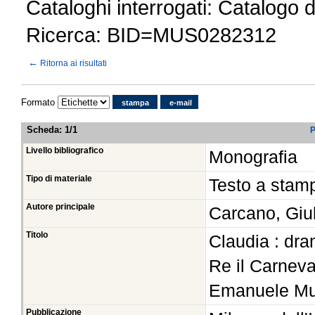
Cataloghi interrogati: Catalogo 
Ricerca: BID=MUS0282312
←
Ritorna ai risultati
Formato
stampa
e-mail
Scheda
:
1/1
P
Livello bibliografico
Monografia
Tipo di materiale
Testo a stam
Autore principale
Carcano, Giu
Titolo
Claudia : dra
Re il Carneva
Emanuele Mu
Pubblicazione