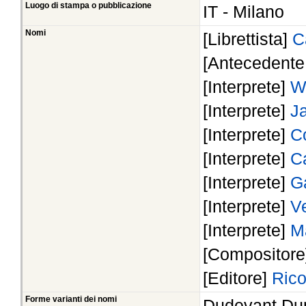
Luogo di stampa o pubblicazione
IT - Milano
Nomi
[Librettista]
C
[Antecedente 
[Interprete]
Wa
[Interprete]
J
[Interprete]
C
[Interprete]
Ca
[Interprete]
G
[Interprete]
V
[Interprete]
M
[Compositor
[Editore]
Rico
Forme varianti dei nomi
Dudevant Dup