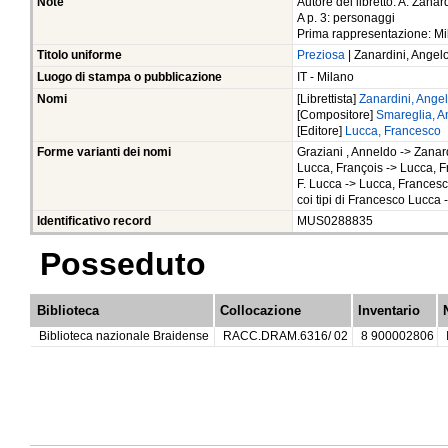
Note
Autore del libretto: A. Zanar
A p. 3: personaggi
Prima rappresentazione: Mi
Titolo uniforme
Preziosa
| Zanardini, Angel
Luogo di stampa o pubblicazione
IT - Milano
Nomi
[Librettista]
Zanardini, Ange
[Compositore]
Smareglia, A
[Editore]
Lucca, Francesco
Forme varianti dei nomi
Graziani , Anneldo -> Zanar
Lucca, François -> Lucca, 
F. Lucca -> Lucca, Frances
coi tipi di Francesco Lucca
Identificativo record
MUS0288835
Posseduto
Biblioteca
Collocazione
Inventario
Biblioteca nazionale Braidense
RACC.DRAM.6316/ 02
8 900002806