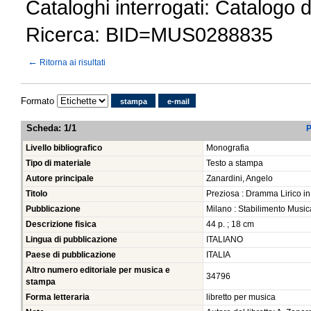
Cataloghi interrogati: Catalogo 
Ricerca: BID=MUS0288835
←
Ritorna ai risultati
Formato
stampa
e-mail
Scheda
:
1/1
P
Livello bibliografico
Monografia
Tipo di materiale
Testo a stampa
Autore principale
Zanardini, Angelo
Titolo
Preziosa : Dramma Lirico in 
Pubblicazione
Milano : Stabilimento Music
Descrizione fisica
44 p. ; 18 cm
Lingua di pubblicazione
ITALIANO
Paese di pubblicazione
ITALIA
Altro numero editoriale per musica e
34796
stampa
Forma letteraria
libretto per musica