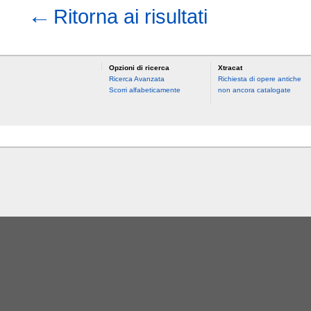
←
Ritorna ai risultati
Opzioni di ricerca
Xtracat
Ricerca Avanzata
Richiesta di opere antiche
Scorri alfabeticamente
non ancora catalogate