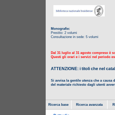
Monografie:
Prestito: 2 volumi
Consultazione in sede: 5 volumi
Dal 31 luglio al 31 agosto compreso è sosp
Questi gli orari e i servizi nel periodo es
ATTENZIONE: i titoli che nel
Si avvisa la gentile utenza che a causa 
del materiale richiesto dagli utenti avver
Ricerca base
Ricerca avanzata
R