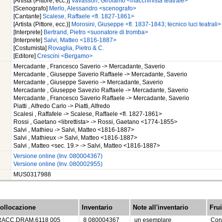
[Artista (Pittore, ecc.)]
Vavassori, Girolamo <macchinista teatrale>
[Scenografo]
Merlo, Alessandro <scenografo>
[Cantante]
Scalese, Raffaele <fl. 1827-1861>
[Artista (Pittore, ecc.)]
Morosini, Giuseppe <fl. 1837-1843; tecnico luci teatrali>
[Interprete]
Bertrand, Pietro <suonatore di tromba>
[Interprete]
Salvi, Matteo <1816-1887>
[Costumista]
Rovaglia, Pietro & C.
[Editore]
Crescini <Bergamo>
Mercadante , Francesco Saverio -> Mercadante, Saverio
Mercadante , Giuseppe Saverio Raffaele -> Mercadante, Saverio
Mercadante , Giuseppe Saverio -> Mercadante, Saverio
Mercadante , Giuseppe Savezio Raffaele -> Mercadante, Saverio
Mercadante , Francesco Saverio Raffaele -> Mercadante, Saverio
Piatti , Alfredo Carlo -> Piatti, Alfredo
Scalesi , Raffafele -> Scalese, Raffaele <fl. 1827-1861>
Rossi , Gaetano <librettista> -> Rossi, Gaetano <1774-1855>
Salvi , Mathieu -> Salvi, Matteo <1816-1887>
Salvi , Mathieux -> Salvi, Matteo <1816-1887>
Salvi , Matteo <sec. 19.> -> Salvi, Matteo <1816-1887>
Versione online (Inv. 080004367)
Versione online (Inv. 080002955)
MUS0317988
ollocazione
Inventario
Note all'inventario
Fru
RACC.DRAM.6118 005
8 080004367
un esemplare
Con