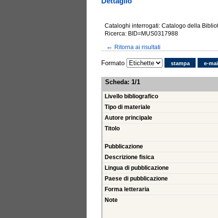
Dettaglio
Cataloghi interrogati: Catalogo della Bibli
Ricerca: BID=MUS0317988
←
Ritorna ai risultati
Formato
stampa
e-mai
Scheda
:
1/1
Livello bibliografico
Tipo di materiale
Autore principale
Titolo
Pubblicazione
Descrizione fisica
Lingua di pubblicazione
Paese di pubblicazione
Forma letteraria
Note