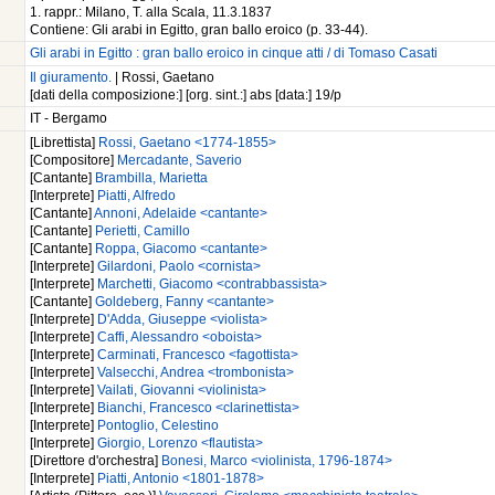
1. rappr.: Milano, T. alla Scala, 11.3.1837
Contiene: Gli arabi in Egitto, gran ballo eroico (p. 33-44).
Gli arabi in Egitto : gran ballo eroico in cinque atti / di Tomaso Casati
Il giuramento.
| Rossi, Gaetano
[dati della composizione:] [org. sint.:] abs [data:] 19/p
IT - Bergamo
[Librettista]
Rossi, Gaetano <1774-1855>
[Compositore]
Mercadante, Saverio
[Cantante]
Brambilla, Marietta
[Interprete]
Piatti, Alfredo
[Cantante]
Annoni, Adelaide <cantante>
[Cantante]
Perietti, Camillo
[Cantante]
Roppa, Giacomo <cantante>
[Interprete]
Gilardoni, Paolo <cornista>
[Interprete]
Marchetti, Giacomo <contrabbassista>
[Cantante]
Goldeberg, Fanny <cantante>
[Interprete]
D'Adda, Giuseppe <violista>
[Interprete]
Caffi, Alessandro <oboista>
[Interprete]
Carminati, Francesco <fagottista>
[Interprete]
Valsecchi, Andrea <trombonista>
[Interprete]
Vailati, Giovanni <violinista>
[Interprete]
Bianchi, Francesco <clarinettista>
[Interprete]
Pontoglio, Celestino
[Interprete]
Giorgio, Lorenzo <flautista>
[Direttore d'orchestra]
Bonesi, Marco <violinista, 1796-1874>
[Interprete]
Piatti, Antonio <1801-1878>