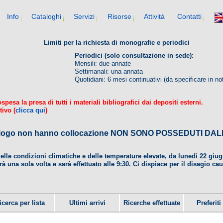
Info
Cataloghi
Servizi
Risorse
Attività
Contatti
Limiti per la richiesta di monografie e periodici
Periodici (solo consultazione in sede):
Mensili: due annate
Settimanali: una annata
Quotidiani: 6 mesi continuativi (da specificare in no
esa la presa di tutti i materiali bibliografici dai depositi esterni.
tivo (
clicca qui
)
 catalogo non hanno collocazione NON SONO POSSEDUTI 
delle condizioni climatiche e delle temperature elevate, da lunedì 22 gi
rà una sola volta e sarà effettuato alle 9:30. Ci dispiace per il disagio ca
icerca per lista
Ultimi arrivi
Ricerche effettuate
Preferiti