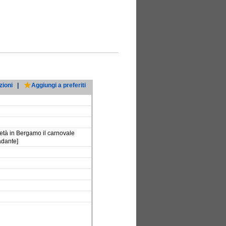
zioni
|
Aggiungi a preferiti
ietà in Bergamo il carnovale
adante]