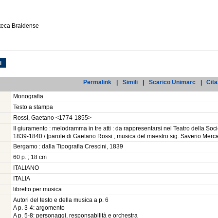
oteca Braidense
l
Permalink
|
Simili
|
Scarico Unimarc
|
Cita
Monografia
Testo a stampa
Rossi, Gaetano <1774-1855>
Il giuramento : melodramma in tre atti : da rappresentarsi nel Teatro della Soc
1839-1840 / [parole di Gaetano Rossi ; musica del maestro sig. Saverio Merc
Bergamo : dalla Tipografia Crescini, 1839
60 p. ; 18 cm
ITALIANO
ITALIA
libretto per musica
Autori del testo e della musica a p. 6
A p. 3-4: argomento
A p. 5-8: personaggi, responsabilità e orchestra