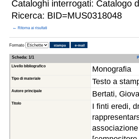
Cataloghi interrogati: Catalogo 
Ricerca: BID=MUS0318048
←
Ritorna ai risultati
Formato
stampa
e-mail
Scheda
:
1/1
P
Livello bibliografico
Monografia
Tipo di materiale
Testo a stam
Autore principale
Bertati, Giov
Titolo
I finti eredi
rappresentars
associazione 
[compositore