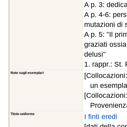
A p. 3: dedic
A p. 4-6: pers
mutazioni di
A p. 5: "Il pr
graziati ossi
delusi"
1. rappr.: St
Note sugli esemplari
[Collocazioni
un esempla
[Collocazioni
Provenienza:
Titolo uniforme
I finti eredi
[dati della co