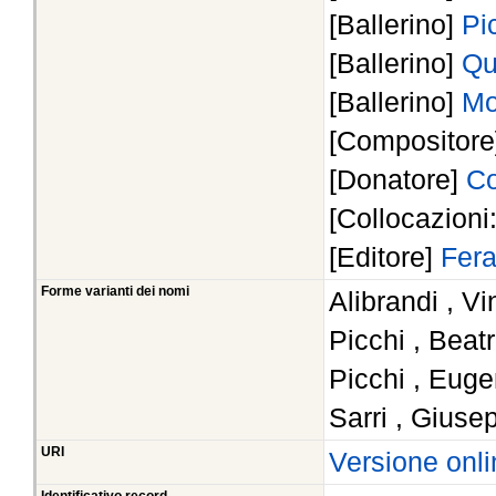
[Ballerino]
Pi
[Ballerino]
Qu
[Ballerino]
Mo
[Compositor
[Donatore]
Co
[Collocazioni
[Editore]
Fera
Forme varianti dei nomi
Alibrandi , V
Picchi , Beatr
Picchi , Euge
Sarri , Gius
URI
Versione onli