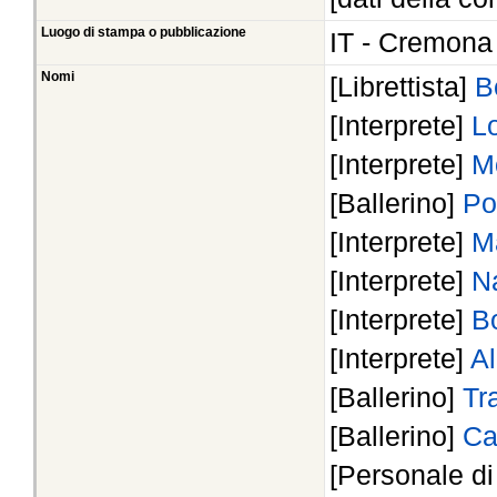
Luogo di stampa o pubblicazione
IT - Cremona
Nomi
[Librettista]
B
[Interprete]
Lo
[Interprete]
M
[Ballerino]
Po
[Interprete]
Ma
[Interprete]
Na
[Interprete]
B
[Interprete]
Al
[Ballerino]
Tr
[Ballerino]
Ca
[Personale d