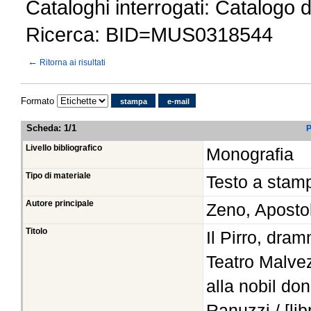
Cataloghi interrogati: Catalogo 
Ricerca: BID=MUS0318544
←
Ritorna ai risultati
Formato
stampa
e-mail
Scheda
:
1/1
P
Livello bibliografico
Monografia
Tipo di materiale
Testo a stam
Autore principale
Zeno, Aposto
Titolo
Il Pirro, dra
Teatro Malvez
alla nobil do
Ranuzzi / [lib