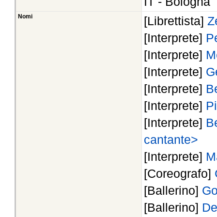
IT - Bologna
Nomi
[Librettista]
Z
[Interprete]
Pe
[Interprete]
Me
[Interprete]
G
[Interprete]
B
[Interprete]
Pi
[Interprete]
Be
cantante>
[Interprete]
Ma
[Coreografo]
[Ballerino]
Go
[Ballerino]
De