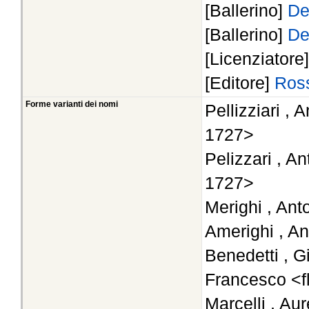
[Ballerino]
De
[Ballerino]
De
[Licenziatore
[Editore]
Ross
Forme varianti dei nomi
Pellizziari , 
1727>
Pelizzari , An
1727>
Merighi , Ant
Amerighi , An
Benedetti , G
Francesco <f
Marcelli , Au