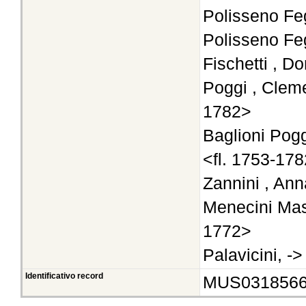
Polisseno Fe
Polisseno Fe
Fischetti , D
Poggi , Cleme
1782>
Baglioni Pogg
<fl. 1753-17
Zannini , Ann
Menecini Masi
1772>
Palavicini, -
Identificativo record
MUS031856