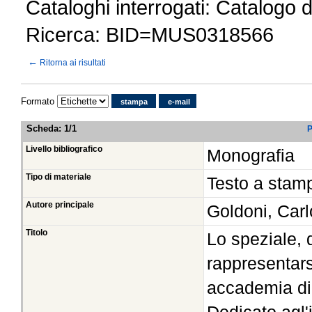
Cataloghi interrogati: Catalogo 
Ricerca: BID=MUS0318566
←
Ritorna ai risultati
Formato
stampa
e-mail
Scheda
:
1/1
P
Livello bibliografico
Monografia
Tipo di materiale
Testo a stam
Autore principale
Goldoni, Car
Titolo
Lo speziale,
rappresentars
accademia di 