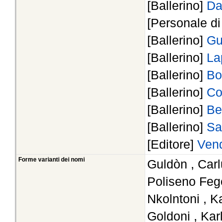
[Ballerino]
Da
[Personale d
[Ballerino]
Gu
[Ballerino]
La
[Ballerino]
Bo
[Ballerino]
Co
[Ballerino]
Be
[Ballerino]
Sa
[Editore]
Ven
Forme varianti dei nomi
Guldòn , Car
Poliseno Feg
Nkolntoni , K
Goldoni , Kar