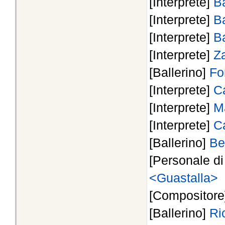
[Interprete]
B
[Interprete]
B
[Interprete]
B
[Interprete]
Z
[Ballerino]
Fo
[Interprete]
C
[Interprete]
Ma
[Interprete]
C
[Ballerino]
Be
[Personale d
<Guastalla>
[Compositor
[Ballerino]
Ri