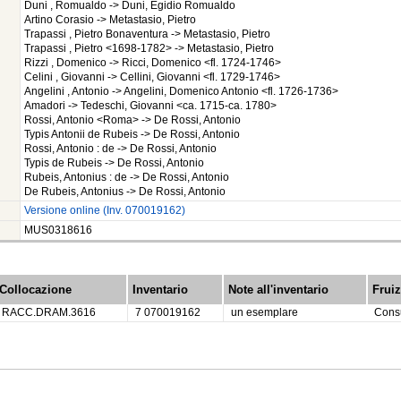
Duni , Romualdo -> Duni, Egidio Romualdo
Artino Corasio -> Metastasio, Pietro
Trapassi , Pietro Bonaventura -> Metastasio, Pietro
Trapassi , Pietro <1698-1782> -> Metastasio, Pietro
Rizzi , Domenico -> Ricci, Domenico <fl. 1724-1746>
Celini , Giovanni -> Cellini, Giovanni <fl. 1729-1746>
Angelini , Antonio -> Angelini, Domenico Antonio <fl. 1726-1736>
Amadori -> Tedeschi, Giovanni <ca. 1715-ca. 1780>
Rossi, Antonio <Roma> -> De Rossi, Antonio
Typis Antonii de Rubeis -> De Rossi, Antonio
Rossi, Antonio : de -> De Rossi, Antonio
Typis de Rubeis -> De Rossi, Antonio
Rubeis, Antonius : de -> De Rossi, Antonio
De Rubeis, Antonius -> De Rossi, Antonio
Versione online (Inv. 070019162)
MUS0318616
Collocazione
Inventario
Note all'inventario
Frui
RACC.DRAM.3616
7 070019162
un esemplare
Consu