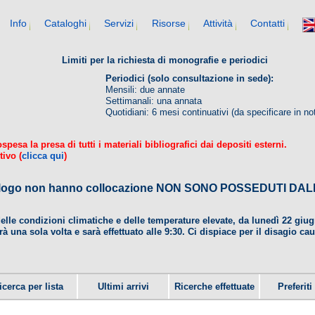
Info
Cataloghi
Servizi
Risorse
Attività
Contatti
Limiti per la richiesta di monografie e periodici
Periodici (solo consultazione in sede):
Mensili: due annate
Settimanali: una annata
Quotidiani: 6 mesi continuativi (da specificare in no
esa la presa di tutti i materiali bibliografici dai depositi esterni.
tivo (
clicca qui
)
 catalogo non hanno collocazione NON SONO POSSEDUTI 
delle condizioni climatiche e delle temperature elevate, da lunedì 22 gi
rà una sola volta e sarà effettuato alle 9:30. Ci dispiace per il disagio ca
icerca per lista
Ultimi arrivi
Ricerche effettuate
Preferiti