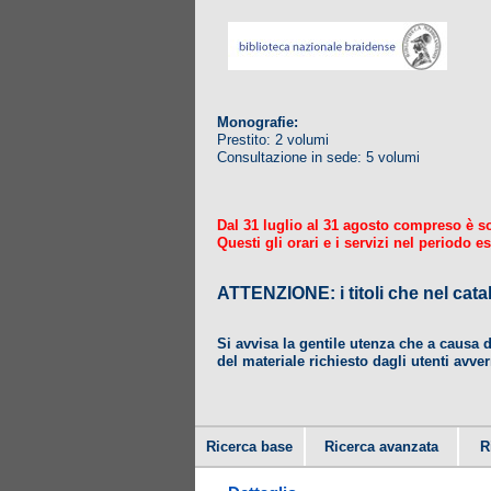
Monografie:
Prestito: 2 volumi
Consultazione in sede: 5 volumi
Dal 31 luglio al 31 agosto compreso è sosp
Questi gli orari e i servizi nel periodo es
ATTENZIONE: i titoli che nel
Si avvisa la gentile utenza che a causa 
del materiale richiesto dagli utenti avver
Ricerca base
Ricerca avanzata
R