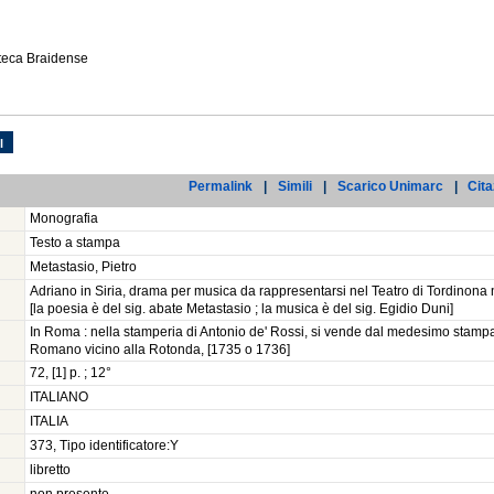
oteca Braidense
l
Permalink
|
Simili
|
Scarico Unimarc
|
Cita
Monografia
Testo a stampa
Metastasio, Pietro
Adriano in Siria, drama per musica da rappresentarsi nel Teatro di Tordinona 
[la poesia è del sig. abate Metastasio ; la musica è del sig. Egidio Duni]
In Roma : nella stamperia di Antonio de' Rossi, si vende dal medesimo stamp
Romano vicino alla Rotonda, [1735 o 1736]
72, [1] p. ; 12°
ITALIANO
ITALIA
373, Tipo identificatore:Y
libretto