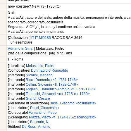
non presente
noo- o:ei gee? NeMi (3) 1735 (Q)
3 atti
A carta A3r: autore del testo, autore della musica, personaggi e interpreti; a c
scenografo, coreografo, costumista
Segnatura: A-C¹² χ1; la carta χ1 contiene un'aria variata
A carta A2: argomento e imprimatur.
[Collocazioni:]
IT-IT-MI0185
RACC.DRAM.3616
un esemplare
Adriano in Siria.
| Metastasio, Pietro
[dati della composizione:] [org. sint.:] abs
IT - Roma
[Librettista]
Metastasio, Pietro
[Compositore]
Duni, Egidio Romualdo
[Interprete]
Nicolini, Mariano
[Interprete]
Ricci, Domenico <fl. 1724-1746>
[Interprete]
Cellini, Giovanni <fl. 1729-1746>
[Interprete]
Angelini, Domenico Antonio <fl. 1726-1736>
[Interprete]
Tedeschi, Giovanni <ca. 1715-ca. 1780>
[Interprete]
Grandi, Cesare
[Personale di produzione]
Bassi, Giacomo <costumista>
[Licenziatore]
Pucci, Gioacchino
[Coreografo]
Fumantino, Pietro
[Scenografo]
Piazza, Pietro <fl. 1724-1762; scenografo>
[Licenziatore]
Beccario, N.
[Editore]
De Rossi, Antonio