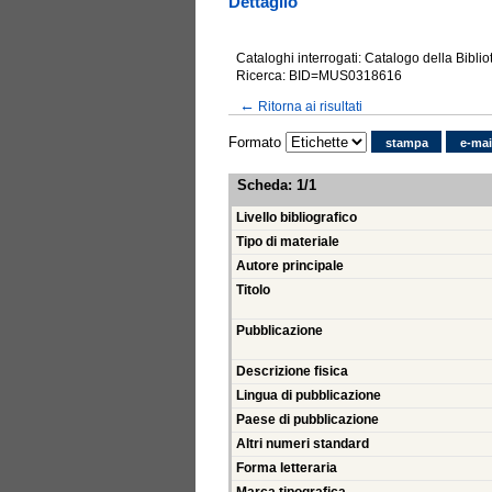
Dettaglio
Cataloghi interrogati: Catalogo della Bibli
Ricerca: BID=MUS0318616
←
Ritorna ai risultati
Formato
stampa
e-mai
Scheda
:
1/1
Livello bibliografico
Tipo di materiale
Autore principale
Titolo
Pubblicazione
Descrizione fisica
Lingua di pubblicazione
Paese di pubblicazione
Altri numeri standard
Forma letteraria