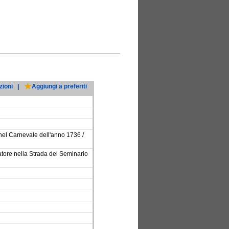
zioni
|
Aggiungi a preferiti
nel Carnevale dell'anno 1736 /
atore nella Strada del Seminario