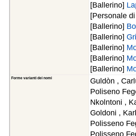
[Ballerino]
La
[Personale d
[Ballerino]
Bo
[Ballerino]
Gr
[Ballerino]
Mo
[Ballerino]
Mo
[Ballerino]
Mo
Forme varianti dei nomi
Guldòn , Car
Poliseno Feg
Nkolntoni , K
Goldoni , Kar
Polisseno Fe
Polisseno Fe