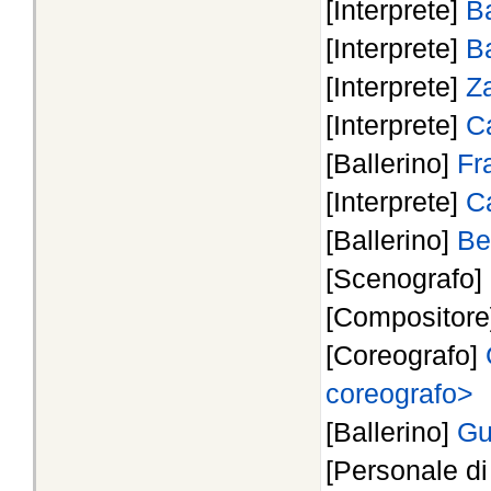
[Interprete]
B
[Interprete]
B
[Interprete]
Z
[Interprete]
C
[Ballerino]
Fr
[Interprete]
C
[Ballerino]
Be
[Scenografo]
[Compositor
[Coreografo]
coreografo>
[Ballerino]
Gu
[Personale d