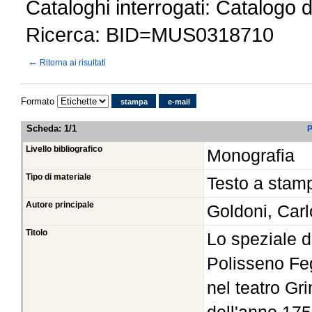
Cataloghi interrogati: Catalogo 
Ricerca: BID=MUS0318710
←
Ritorna ai risultati
Formato
stampa
e-mail
Scheda
:
1/1
P
Livello bibliografico
Monografia
Tipo di materiale
Testo a stam
Autore principale
Goldoni, Car
Titolo
Lo speziale 
Polisseno Fe
nel teatro Gr