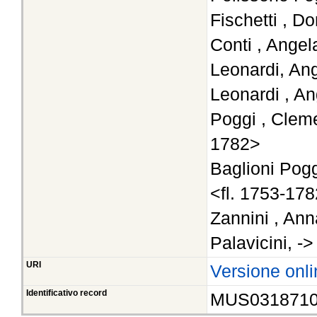
Fischetti , D
Conti , Angel
Leonardi, An
Leonardi , An
Poggi , Cleme
1782>
Baglioni Pogg
<fl. 1753-17
Zannini , Ann
Palavicini, -
URI
Versione onli
Identificativo record
MUS031871