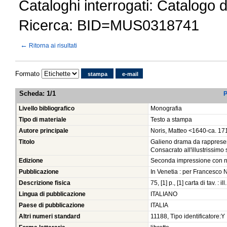
Cataloghi interrogati: Catalogo 
Ricerca: BID=MUS0318741
←
Ritorna ai risultati
Formato
stampa
e-mail
Scheda
:
1/1
P
Livello bibliografico
Monografia
Tipo di materiale
Testo a stampa
Autore principale
Noris, Matteo <1640-ca. 17
Titolo
Galieno drama da rappresent
Consacrato all'illustrissimo
Edizione
Seconda impressione con 
Pubblicazione
In Venetia : per Francesco N
Descrizione fisica
75, [1] p., [1] carta di tav. : i
Lingua di pubblicazione
ITALIANO
Paese di pubblicazione
ITALIA
Altri numeri standard
11188, Tipo identificatore:Y