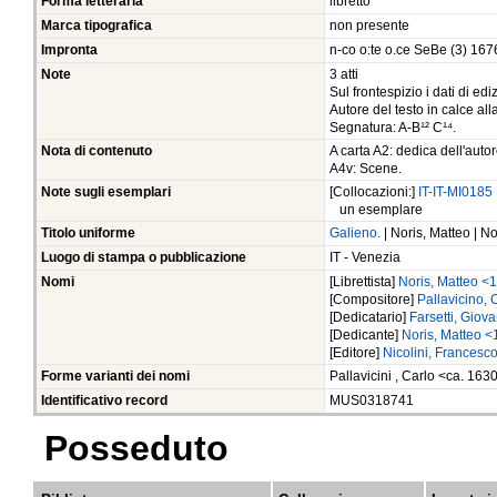
Forma letteraria
libretto
Marca tipografica
non presente
Impronta
n-co o:te o.ce SeBe (3) 167
Note
3 atti
Sul frontespizio i dati di e
Autore del testo in calce all
Segnatura: A-B¹² C¹⁴.
Nota di contenuto
A carta A2: dedica dell'autor
A4v: Scene.
Note sugli esemplari
[Collocazioni:]
IT-IT-MI0185
un esemplare
Titolo uniforme
Galieno.
| Noris, Matteo | No
Luogo di stampa o pubblicazione
IT - Venezia
Nomi
[Librettista]
Noris, Matteo <
[Compositore]
Pallavicino,
[Dedicatario]
Farsetti, Gio
[Dedicante]
Noris, Matteo 
[Editore]
Nicolini, Francesc
Forme varianti dei nomi
Pallavicini , Carlo <ca. 16
Identificativo record
MUS0318741
Posseduto