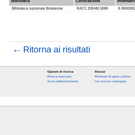
Biblioteca
Collocazione
Inventari
Biblioteca nazionale Braidense
RACC.DRAM.3089
6 060009
←
Ritorna ai risultati
Opzioni di ricerca
Xtracat
Ricerca Avanzata
Richiesta di opere antiche
Scorri alfabeticamente
non ancora catalogate