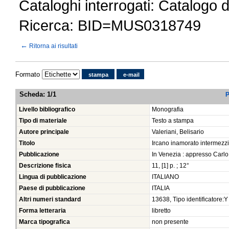
Cataloghi interrogati: Catalogo 
Ricerca: BID=MUS0318749
←
Ritorna ai risultati
Formato
stampa
e-mail
Scheda
:
1/1
P
Livello bibliografico
Monografia
Tipo di materiale
Testo a stampa
Autore principale
Valeriani, Belisario
Titolo
Ircano inamorato intermezzi
Pubblicazione
In Venezia : appresso Carlo
Descrizione fisica
11, [1] p. ; 12°
Lingua di pubblicazione
ITALIANO
Paese di pubblicazione
ITALIA
Altri numeri standard
13638, Tipo identificatore:Y
Forma letteraria
libretto
Marca tipografica
non presente