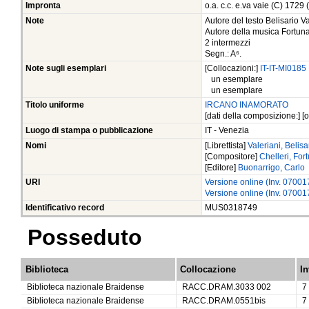
Impronta
o.a. c.c. e.va vaie (C) 1729 
Note
Autore del testo Belisario Val
Autore della musica Fortunato
2 intermezzi
Segn.: A⁶.
Note sugli esemplari
[Collocazioni:]
IT-IT-MI0185
un esemplare
un esemplare
Titolo uniforme
IRCANO INAMORATO
[dati della composizione:] [or
Luogo di stampa o pubblicazione
IT - Venezia
Nomi
[Librettista]
Valeriani, Belisa
[Compositore]
Chelleri, Fo
[Editore]
Buonarrigo, Carlo
URI
Versione online (Inv. 0700
Versione online (Inv. 0700
Identificativo record
MUS0318749
Posseduto
Biblioteca
Collocazione
In
Biblioteca nazionale Braidense
RACC.DRAM.3033 002
7
Biblioteca nazionale Braidense
RACC.DRAM.0551bis
7