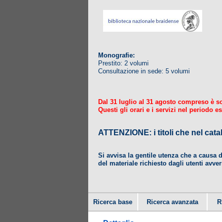
Monografie:
Prestito: 2 volumi
Consultazione in sede: 5 volumi
Dal 31 luglio al 31 agosto compreso è sosp
Questi gli orari e i servizi nel periodo es
ATTENZIONE: i titoli che nel
Si avvisa la gentile utenza che a causa 
del materiale richiesto dagli utenti avver
Ricerca base
Ricerca avanzata
R