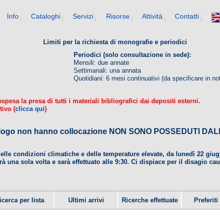
Info
Cataloghi
Servizi
Risorse
Attività
Contatti
Limiti per la richiesta di monografie e periodici
Periodici (solo consultazione in sede):
Mensili: due annate
Settimanali: una annata
Quotidiani: 6 mesi continuativi (da specificare in no
esa la presa di tutti i materiali bibliografici dai depositi esterni.
tivo (
clicca qui
)
 catalogo non hanno collocazione NON SONO POSSEDUTI 
delle condizioni climatiche e delle temperature elevate, da lunedì 22 gi
rà una sola volta e sarà effettuato alle 9:30. Ci dispiace per il disagio ca
icerca per lista
Ultimi arrivi
Ricerche effettuate
Preferiti