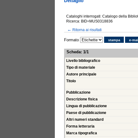
Dettaglio
Cataloghi interrogati: Catalogo della Bibli
Ricerca: BID=MUS0318836
←
Ritorna ai risultati
Formato
stampa
e-mai
Scheda
:
1/1
Livello bibliografico
Tipo di materiale
Autore principale
Titolo
Pubblicazione
Descrizione fisica
Lingua di pubblicazione
Paese di pubblicazione
Altri numeri standard
Forma letteraria
Marca tipografica