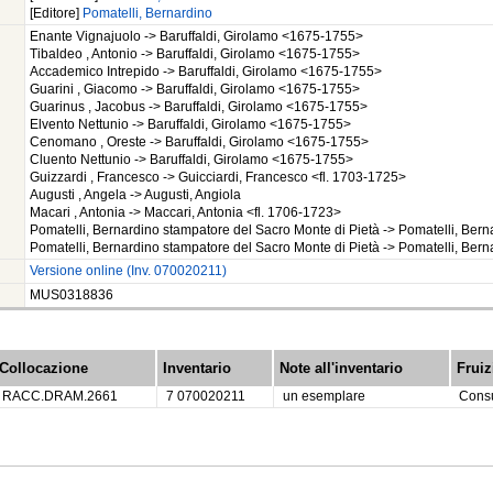
[Editore]
Pomatelli, Bernardino
Enante Vignajuolo -> Baruffaldi, Girolamo <1675-1755>
Tibaldeo , Antonio -> Baruffaldi, Girolamo <1675-1755>
Accademico Intrepido -> Baruffaldi, Girolamo <1675-1755>
Guarini , Giacomo -> Baruffaldi, Girolamo <1675-1755>
Guarinus , Jacobus -> Baruffaldi, Girolamo <1675-1755>
Elvento Nettunio -> Baruffaldi, Girolamo <1675-1755>
Cenomano , Oreste -> Baruffaldi, Girolamo <1675-1755>
Cluento Nettunio -> Baruffaldi, Girolamo <1675-1755>
Guizzardi , Francesco -> Guicciardi, Francesco <fl. 1703-1725>
Augusti , Angela -> Augusti, Angiola
Macari , Antonia -> Maccari, Antonia <fl. 1706-1723>
Pomatelli, Bernardino stampatore del Sacro Monte di Pietà -> Pomatelli, Bern
Pomatelli, Bernardino stampatore del Sacro Monte di Pietà -> Pomatelli, Bern
Versione online (Inv. 070020211)
MUS0318836
Collocazione
Inventario
Note all'inventario
Fruiz
RACC.DRAM.2661
7 070020211
un esemplare
Consu