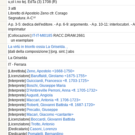
u,ol i.no tej. EdTa (3) 1708 (R)
3 atti
Libretto di Apostolo Zeno cfr. Corago
Segnatura: A-C¹²
A p. 3-5: dedica dell'editore. - A p. 6-9: argomento. - A p. 10-11: interlocutori. - A
imprimatur
[Collocazioni:]
IT-IT-MI0185
RACC.DRAM.2661
un esemplare
La virtù in trionfo ossia La Griselda. ,
[dati della composizione:] [org. sint.:] abs
La Griselda
IT - Ferrara
[Librettista]
Zeno, Apostolo <1668-1750>
[Licenziatore]
Baruffaldi, Girolamo <1675-1755>
[Interprete]
Guicciardi, Francesco <fl. 1703-1725>
[Interprete]
Boschi, Giuseppe Maria
[Interprete]
D'Ambreville Perroni, Anna <fl. 1705-1732>
[Interprete]
Augusti, Angiola
[Interprete]
Maccari, Antonia <fl. 1706-1723>
[Interprete]
Roberti, Giovanni Battista <fl. 1687-1720>
[Interprete]
Precatio, Giuseppe
[Interprete]
Macari, Giacomo <cantante>
[Licenziatore]
Boccardi, Giovanni Battista
[Licenziatore]
Trotto, Antonio
[Dedicatario]
Casoni, Lorenzo
[Dedicante]
Pomatelli, Bernardino