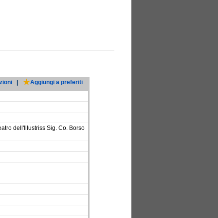
zioni
|
Aggiungi a preferiti
tro dell'Illustriss Sig. Co. Borso