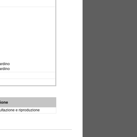
ardino
ardino
ione
ltazione e riproduzione