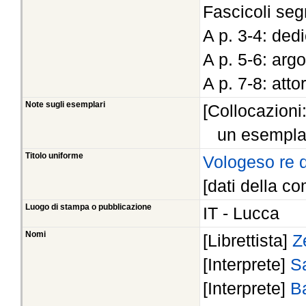
Fascicoli seg
A p. 3-4: ded
A p. 5-6: ar
A p. 7-8: atto
Note sugli esemplari
[Collocazioni
un esempla
Titolo uniforme
Vologeso re d
[dati della co
Luogo di stampa o pubblicazione
IT - Lucca
Nomi
[Librettista]
Z
[Interprete]
S
[Interprete]
Ba