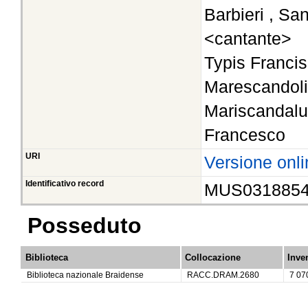
Barbieri , Sa
<cantante>
Typis Francis
Marescandoli
Mariscandalu
Francesco
URI
Versione onli
Identificativo record
MUS031885
Posseduto
Biblioteca
Collocazione
Inve
Biblioteca nazionale Braidense
RACC.DRAM.2680
7 07