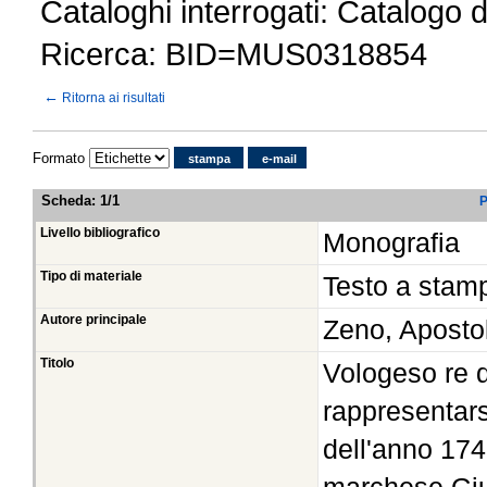
Cataloghi interrogati: Catalogo 
Ricerca: BID=MUS0318854
←
Ritorna ai risultati
Formato
stampa
e-mail
Scheda
:
1/1
P
Livello bibliografico
Monografia
Tipo di materiale
Testo a stam
Autore principale
Zeno, Aposto
Titolo
Vologeso re 
rappresentars
dell'anno 174