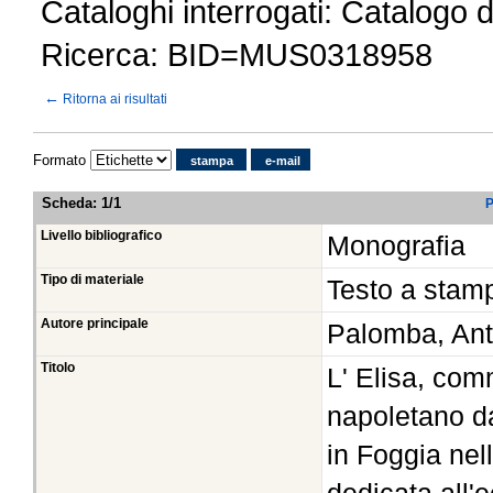
Cataloghi interrogati: Catalogo 
Ricerca: BID=MUS0318958
←
Ritorna ai risultati
Formato
stampa
e-mail
Scheda
:
1/1
P
Livello bibliografico
Monografia
Tipo di materiale
Testo a stam
Autore principale
Palomba, An
Titolo
L' Elisa, co
napoletano da
in Foggia nel