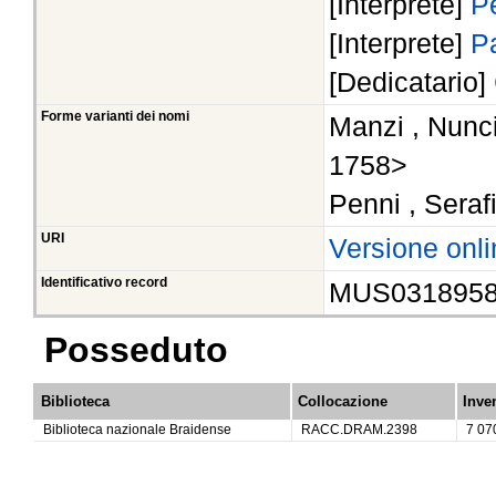
[Interprete]
P
[Interprete]
P
[Dedicatario]
Forme varianti dei nomi
Manzi , Nunci
1758>
Penni , Seraf
URI
Versione onli
Identificativo record
MUS031895
Posseduto
Biblioteca
Collocazione
Inve
Biblioteca nazionale Braidense
RACC.DRAM.2398
7 07