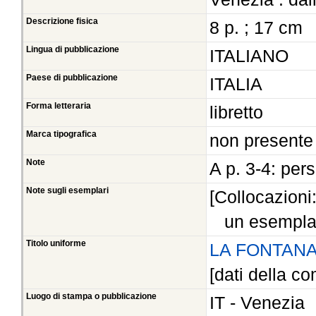
Descrizione fisica
8 p. ; 17 cm
Lingua di pubblicazione
ITALIANO
Paese di pubblicazione
ITALIA
Forma letteraria
libretto
Marca tipografica
non presente
Note
A p. 3-4: pers
Note sugli esemplari
[Collocazioni
un esempla
Titolo uniforme
LA FONTANA
[dati della co
Luogo di stampa o pubblicazione
IT - Venezia