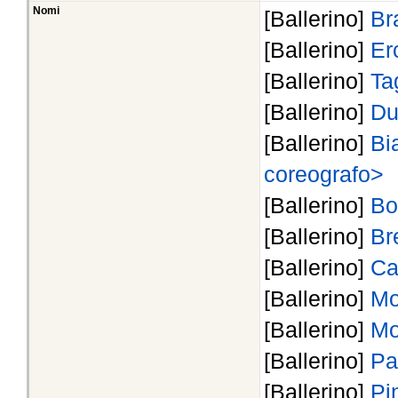
Nomi
[Ballerino]
Br
[Ballerino]
Er
[Ballerino]
Ta
[Ballerino]
Du
[Ballerino]
Bi
coreografo>
[Ballerino]
Bo
[Ballerino]
Br
[Ballerino]
Ca
[Ballerino]
Mo
[Ballerino]
Mo
[Ballerino]
Pa
[Ballerino]
Pi