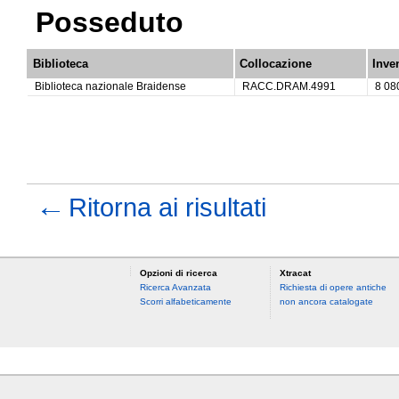
Posseduto
Biblioteca
Collocazione
Inve
Biblioteca nazionale Braidense
RACC.DRAM.4991
8 08
←
Ritorna ai risultati
Opzioni di ricerca
Xtracat
Ricerca Avanzata
Richiesta di opere antiche
Scorri alfabeticamente
non ancora catalogate