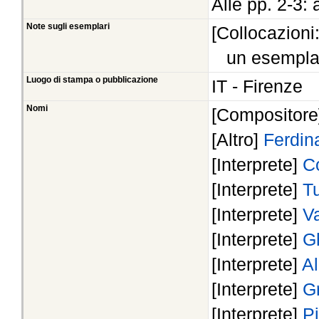
Alle pp. 2-3: 
Note sugli esemplari
[Collocazioni
un esempla
Luogo di stampa o pubblicazione
IT - Firenze
Nomi
[Compositor
[Altro]
Ferdin
[Interprete]
C
[Interprete]
T
[Interprete]
Va
[Interprete]
G
[Interprete]
Al
[Interprete]
G
[Interprete]
Pi