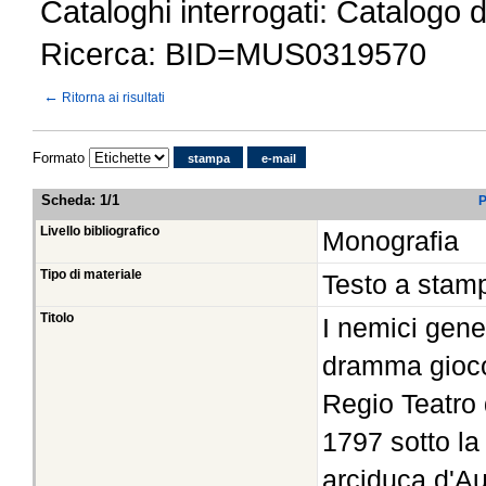
Cataloghi interrogati: Catalogo 
Ricerca: BID=MUS0319570
←
Ritorna ai risultati
Formato
stampa
e-mail
Scheda
:
1/1
P
Livello bibliografico
Monografia
Tipo di materiale
Testo a stam
Titolo
I nemici gene
dramma gioco
Regio Teatro 
1797 sotto la
arciduca d'Aus