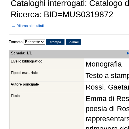
Cataloghi interrogati: Catalogo 
Ricerca: BID=MUS0319872
←
Ritorna ai risultati
Formato
stampa
e-mail
Scheda
:
1/1
P
Livello bibliografico
Monografia
Tipo di materiale
Testo a stam
Autore principale
Rossi, Gaet
Titolo
Emma di Resb
poesia di Ro
rappresentars
primavera de