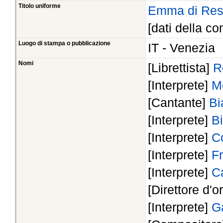
Titolo uniforme
Emma di Res
[dati della co
Luogo di stampa o pubblicazione
IT - Venezia
Nomi
[Librettista]
R
[Interprete]
M
[Cantante]
Bi
[Interprete]
Bi
[Interprete]
Co
[Interprete]
Fr
[Interprete]
C
[Direttore d'o
[Interprete]
G