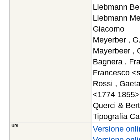
Liebmann Bee
Liebmann Mey
Giacomo
Meyerber , G
Mayerbeer , 
Bagnera , Fr
Francesco <s
Rossi , Gaeta
<1774-1855>
Querci & Bert
Tipografia Ca
URI
Versione onli
Versione onli