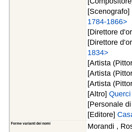
[Compositor
[Scenografo]
1784-1866>
[Direttore d'o
[Direttore d'o
1834>
[Artista (Pitto
[Artista (Pitto
[Artista (Pitto
[Altro]
Querci
[Personale d
[Editore]
Casa
Forme varianti dei nomi
Morandi , Ros