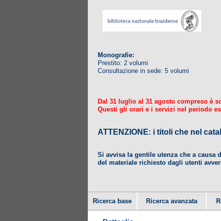
Monografie:
Prestito: 2 volumi
Consultazione in sede: 5 volumi
Dal 31 luglio al 31 agosto compreso è sosp
Questi gli orari e i servizi nel periodo es
ATTENZIONE: i titoli che nel
Si avvisa la gentile utenza che a causa 
del materiale richiesto dagli utenti avver
Ricerca base
Ricerca avanzata
R