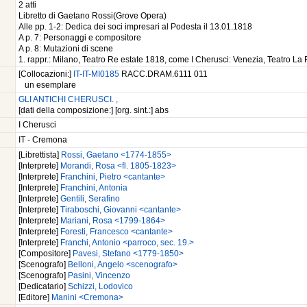
2 atti
Libretto di Gaetano Rossi(Grove Opera)
Alle pp. 1-2: Dedica dei soci impresari al Podesta il 13.01.1818
A p. 7: Personaggi e compositore
A p. 8: Mutazioni di scene
1. rappr.: Milano, Teatro Re estate 1818, come I Cherusci: Venezia, Teatro L
[Collocazioni:]
IT-IT-MI0185
RACC.DRAM.6111 011
un esemplare
GLI ANTICHI CHERUSCI. ,
[dati della composizione:] [org. sint.:] abs
I Cherusci
IT - Cremona
[Librettista]
Rossi, Gaetano <1774-1855>
[Interprete]
Morandi, Rosa <fl. 1805-1823>
[Interprete]
Franchini, Pietro <cantante>
[Interprete]
Franchini, Antonia
[Interprete]
Gentili, Serafino
[Interprete]
Tiraboschi, Giovanni <cantante>
[Interprete]
Mariani, Rosa <1799-1864>
[Interprete]
Foresti, Francesco <cantante>
[Interprete]
Franchi, Antonio <parroco, sec. 19.>
[Compositore]
Pavesi, Stefano <1779-1850>
[Scenografo]
Belloni, Angelo <scenografo>
[Scenografo]
Pasini, Vincenzo
[Dedicatario]
Schizzi, Lodovico
[Editore]
Manini <Cremona>