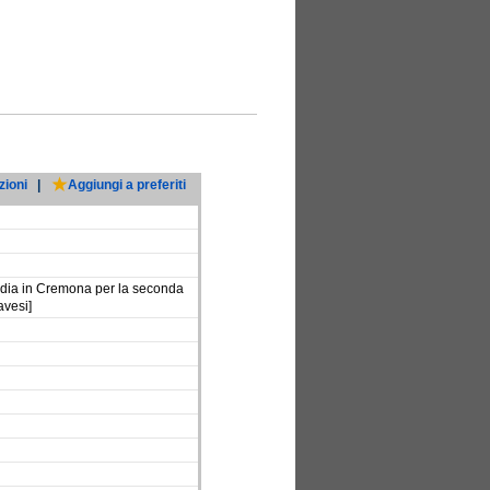
zioni
|
Aggiungi a preferiti
ordia in Cremona per la seconda
avesi]