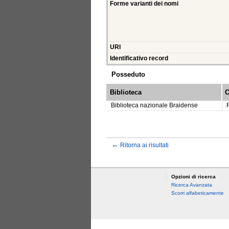
Forme varianti dei nomi
URI
Identificativo record
Posseduto
Biblioteca
C
Biblioteca nazionale Braidense
←
Ritorna ai risultati
Opzioni di ricerca
Ricerca Avanzata
Scorri alfabeticamente