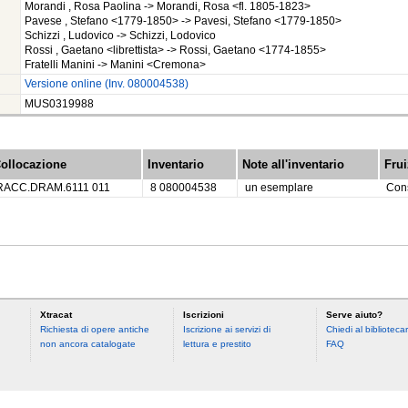
Morandi , Rosa Paolina -> Morandi, Rosa <fl. 1805-1823>
Pavese , Stefano <1779-1850> -> Pavesi, Stefano <1779-1850>
Schizzi , Ludovico -> Schizzi, Lodovico
Rossi , Gaetano <librettista> -> Rossi, Gaetano <1774-1855>
Fratelli Manini -> Manini <Cremona>
Versione online (Inv. 080004538)
MUS0319988
ollocazione
Inventario
Note all'inventario
Fru
RACC.DRAM.6111 011
8 080004538
un esemplare
Cons
Xtracat
Iscrizioni
Serve aiuto?
Richiesta di opere antiche
Iscrizione ai servizi di
Chiedi al bibliotecar
non ancora catalogate
lettura e prestito
FAQ