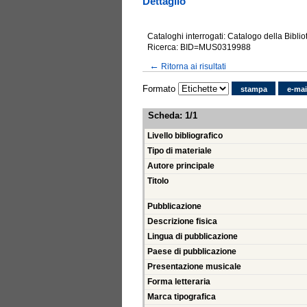
Dettaglio
Cataloghi interrogati: Catalogo della Bibli
Ricerca: BID=MUS0319988
←
Ritorna ai risultati
Formato
stampa
e-mai
Scheda
:
1/1
Livello bibliografico
Tipo di materiale
Autore principale
Titolo
Pubblicazione
Descrizione fisica
Lingua di pubblicazione
Paese di pubblicazione
Presentazione musicale
Forma letteraria
Marca tipografica