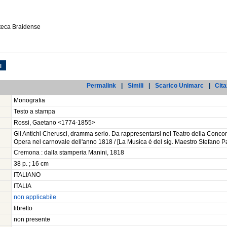
oteca Braidense
l
Permalink
|
Simili
|
Scarico Unimarc
|
Cita
Monografia
Testo a stampa
Rossi, Gaetano <1774-1855>
Gli Antichi Cherusci, dramma serio. Da rappresentarsi nel Teatro della Conc
Opera nel carnovale dell'anno 1818 / [La Musica è del sig. Maestro Stefano P
Cremona : dalla stamperia Manini, 1818
38 p. ; 16 cm
ITALIANO
ITALIA
non applicabile
libretto
non presente