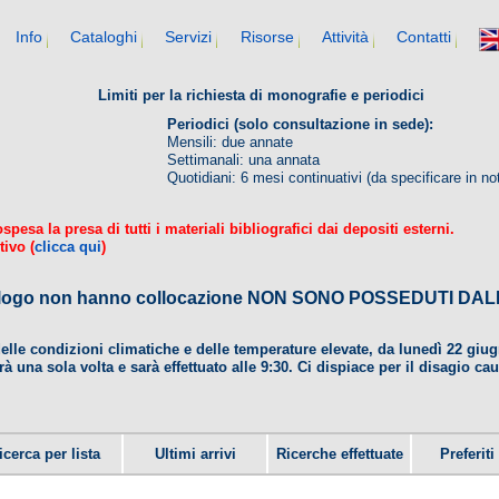
Info
Cataloghi
Servizi
Risorse
Attività
Contatti
Limiti per la richiesta di monografie e periodici
Periodici (solo consultazione in sede):
Mensili: due annate
Settimanali: una annata
Quotidiani: 6 mesi continuativi (da specificare in no
esa la presa di tutti i materiali bibliografici dai depositi esterni.
tivo (
clicca qui
)
 catalogo non hanno collocazione NON SONO POSSEDUTI 
delle condizioni climatiche e delle temperature elevate, da lunedì 22 gi
rà una sola volta e sarà effettuato alle 9:30. Ci dispiace per il disagio ca
icerca per lista
Ultimi arrivi
Ricerche effettuate
Preferiti