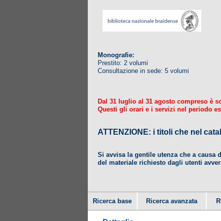
Monografie:
Prestito: 2 volumi
Consultazione in sede: 5 volumi
Dal 31 luglio al 31 agosto compreso è sosp
Questi gli orari e i servizi nel periodo es
ATTENZIONE: i titoli che nel
Si avvisa la gentile utenza che a causa 
del materiale richiesto dagli utenti avver
Ricerca base
Ricerca avanzata
R