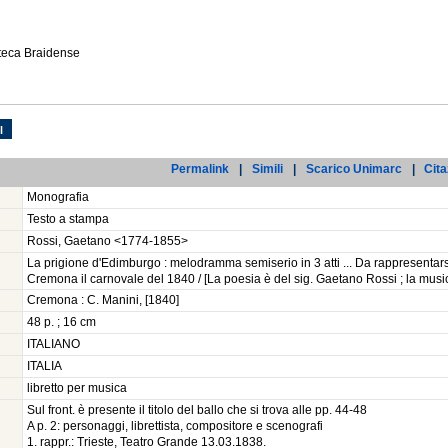
oteca Braidense
l
Permalink
|
Simili
|
Scarico Unimarc
|
Cita
Monografia
Testo a stampa
Rossi, Gaetano <1774-1855>
La prigione d'Edimburgo : melodramma semiserio in 3 atti ... Da rappresentars
Cremona il carnovale del 1840 / [La poesia è del sig. Gaetano Rossi ; la music
Cremona : C. Manini, [1840]
48 p. ; 16 cm
ITALIANO
ITALIA
libretto per musica
Sul front. è presente il titolo del ballo che si trova alle pp. 44-48
A p. 2: personaggi, librettista, compositore e scenografi
1. rappr.: Trieste, Teatro Grande 13.03.1838.