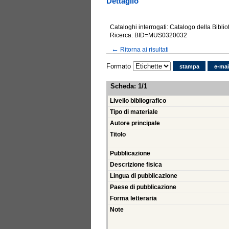
Dettaglio
Cataloghi interrogati: Catalogo della Bibli
Ricerca: BID=MUS0320032
←
Ritorna ai risultati
Formato
stampa
e-mai
Scheda
:
1/1
Livello bibliografico
Tipo di materiale
Autore principale
Titolo
Pubblicazione
Descrizione fisica
Lingua di pubblicazione
Paese di pubblicazione
Forma letteraria
Note