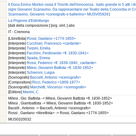
Il Duca Enrico Morton ossia Il Trionfo dell'innocenza : ballo grande in 5 atti / 
signr Giovanni Scanavino. Da rappresentarsi nel Teatro della Concordia in Cr
Scannavino, Giovanni <coreografo e ballerino> MUSV059291
La Prigione d'Edimburgo
[dati della composizione:] [org. sint.:] abs
IT - Cremona
[Librettista]
Rossi, Gaetano <1774-1855>
[Interprete]
Cucchiari, Francesco <cantante>
[Interprete]
Turpini, Emilia
[Interprete]
Facchini, Ferdinando <fl. 1830-1841>
[Interprete]
Spada, Emma
[Interprete]
Rossi, Federico <fl. 1839-1840 ; cantante>
[Interprete]
Milesi, Giovanni Battista <fl. 1830-1852>
[Interprete]
Schieroni, Luigia
[Scenografo]
Baccelli, Antonio <scenografo>
[Compositore]
Ricci, Federico <1809-1877>
[Scenografo]
Marchetti, Vincenzo <scenografo>
[Editore]
Manini, C.
Milesi , Gio. Battista -> Milesi, Giovanni Battista <fl. 1830-1852>
Milesi , Giambattista -> Milesi, Giovanni Battista <fl. 1830-1852>
Bacelli , Antonio -> Baccelli, Antonio <scenografo>
Rossi , Gaetano <librettista> -> Rossi, Gaetano <1774-1855>
MUS0320032