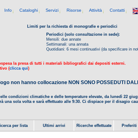
Info
Cataloghi
Servizi
Risorse
Attività
Contatti
Limiti per la richiesta di monografie e periodici
Periodici (solo consultazione in sede):
Mensili: due annate
Settimanali: una annata
Quotidiani: 6 mesi continuativi (da specificare in no
esa la presa di tutti i materiali bibliografici dai depositi esterni.
tivo (
clicca qui
)
 catalogo non hanno collocazione NON SONO POSSEDUTI 
delle condizioni climatiche e delle temperature elevate, da lunedì 22 gi
rà una sola volta e sarà effettuato alle 9:30. Ci dispiace per il disagio ca
icerca per lista
Ultimi arrivi
Ricerche effettuate
Preferiti