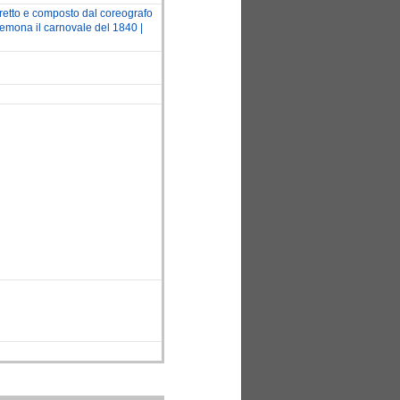
diretto e composto dal coreografo
emona il carnovale del 1840 |