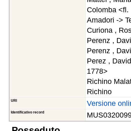
Colomba <fl.
Amadori -> T
Curiona , Ros
Perenz , Dav
Perenz , Dav
Perez , Davi
1778>
Richino Mala
Richino
URI
Versione onli
Identificativo record
MUS032009
Posseduto