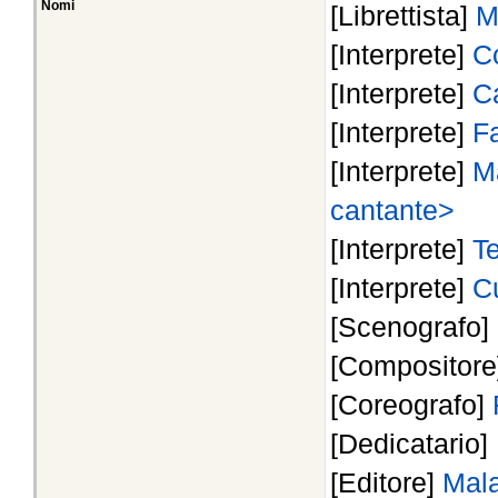
Nomi
[Librettista]
M
[Interprete]
C
[Interprete]
Ca
[Interprete]
Fa
[Interprete]
Ma
cantante>
[Interprete]
T
[Interprete]
C
[Scenografo]
[Compositor
[Coreografo]
[Dedicatario]
[Editore]
Mala