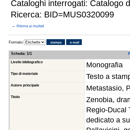
Cataloghi interrogati: Catalogo 
Ricerca: BID=MUS0320099
←
Ritorna ai risultati
Formato
stampa
e-mail
Scheda
:
1/1
P
Livello bibliografico
Monografia
Tipo di materiale
Testo a stam
Autore principale
Metastasio, P
Titolo
Zenobia, dra
Regio-Ducal T
dedicato a su