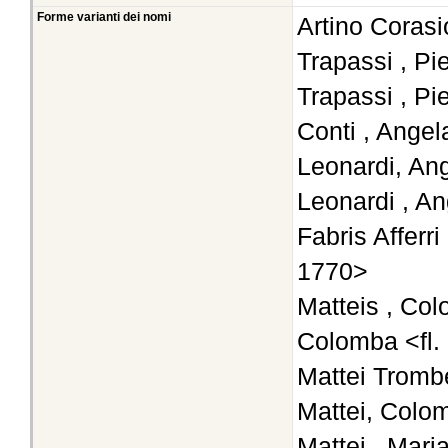
Forme varianti dei nomi
Artino Corasi
Trapassi , Pi
Trapassi , Pi
Conti , Angel
Leonardi, An
Leonardi , An
Fabris Afferri
1770>
Matteis , Col
Colomba <fl.
Mattei Tromb
Mattei, Colom
Mattei , Mari