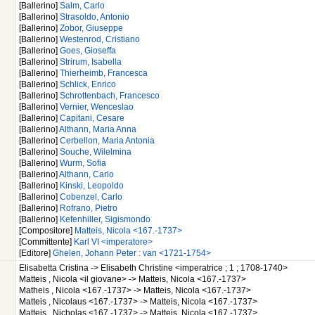
[Ballerino]
Salm, Carlo
[Ballerino]
Strasoldo, Antonio
[Ballerino]
Zobor, Giuseppe
[Ballerino]
Westenrod, Cristiano
[Ballerino]
Goes, Gioseffa
[Ballerino]
Strirum, Isabella
[Ballerino]
Thierheimb, Francesca
[Ballerino]
Schlick, Enrico
[Ballerino]
Schrottenbach, Francesco
[Ballerino]
Vernier, Wenceslao
[Ballerino]
Capitani, Cesare
[Ballerino]
Althann, Maria Anna
[Ballerino]
Cerbellon, Maria Antonia
[Ballerino]
Souche, Wilelmina
[Ballerino]
Wurm, Sofia
[Ballerino]
Althann, Carlo
[Ballerino]
Kinski, Leopoldo
[Ballerino]
Cobenzel, Carlo
[Ballerino]
Rofrano, Pietro
[Ballerino]
Kefenhiller, Sigismondo
[Compositore]
Matteis, Nicola <167.-1737>
[Committente]
Karl VI <imperatore>
[Editore]
Ghelen, Johann Peter : van <1721-1754>
Elisabetta Cristina -> Elisabeth Christine <imperatrice ; 1 ; 1708-1740>
Matteis , Nicola <il giovane> -> Matteis, Nicola <167.-1737>
Matheis , Nicola <167.-1737> -> Matteis, Nicola <167.-1737>
Matteis , Nicolaus <167.-1737> -> Matteis, Nicola <167.-1737>
Matteis , Nicholas <167.-1737> -> Matteis, Nicola <167.-1737>