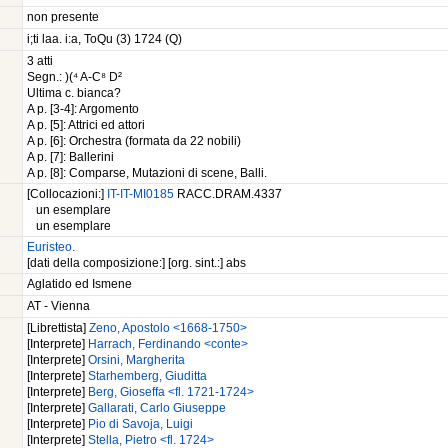
non presente
i;ti laa. i:a, ToQu (3) 1724 (Q)
3 atti
Segn.: )(⁴ A-C⁸ D²
Ultima c. bianca?
A p. [3-4]: Argomento
A p. [5]: Attrici ed attori
A p. [6]: Orchestra (formata da 22 nobili)
A p. [7]: Ballerini
A p. [8]: Comparse, Mutazioni di scene, Balli.
[Collocazioni:]
IT-IT-MI0185
RACC.DRAM.4337
un esemplare
un esemplare
Euristeo.
[dati della composizione:] [org. sint.:] abs
Aglatido ed Ismene
AT - Vienna
[Librettista]
Zeno, Apostolo <1668-1750>
[Interprete]
Harrach, Ferdinando <conte>
[Interprete]
Orsini, Margherita
[Interprete]
Starhemberg, Giuditta
[Interprete]
Berg, Gioseffa <fl. 1721-1724>
[Interprete]
Gallarati, Carlo Giuseppe
[Interprete]
Pio di Savoja, Luigi
[Interprete]
Stella, Pietro <fl. 1724>