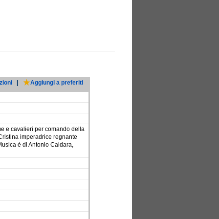
zioni
|
Aggiungi a preferiti
e e cavalieri per comando della
a Cristina imperadrice regnante
 Musica è di Antonio Caldara,