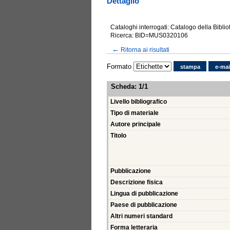
Dettaglio
Cataloghi interrogati: Catalogo della Bibli
Ricerca: BID=MUS0320106
←
Ritorna ai risultati
Formato
stampa
e-mai
Scheda
:
1/1
Livello bibliografico
Tipo di materiale
Autore principale
Titolo
Pubblicazione
Descrizione fisica
Lingua di pubblicazione
Paese di pubblicazione
Altri numeri standard
Forma letteraria