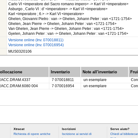
Carlo VI <imperatore del Sacro romano impero> -> Karl VI <imperatore>
Asburgo , Carlo VI : d' <imperatore> -> Karl VI <imperatore>
Karl <imperatore ; 6.> -> Karl VI <imperatore>
Ghelen, Giovanni Pietro : van -> Ghelen, Johann Peter : van <1721-1754>
Ghelen, Jean Pierre -> Ghelen, Johann Peter : van <1721-1754>
Van Ghelen, Jean Pierre -> Ghelen, Johann Peter : van <1721-1754>
Gyelen, Johann Peter : van -> Ghelen, Johann Peter : van <1721-1754>
Versione online (Inv. 070018811)
Versione online (Inv. 070016954)
MUS0320106
ollocazione
Inventario
Note all'inventario
Fru
RACC.DRAM.4337
7 070018811
un esemplare
Con
RACC.DRAM.6080 004
7 070016954
un esemplare
Con
Xtracat
Iscrizioni
Serve aiuto?
Richiesta di opere antiche
Iscrizione ai servizi di
Chiedi al bibliotecar