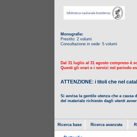
Monografie:
Prestito: 2 volumi
Consultazione in sede: 5 volumi
Dal 31 luglio al 31 agosto compreso è sosp
Questi gli orari e i servizi nel periodo es
ATTENZIONE: i titoli che nel
Si avvisa la gentile utenza che a causa 
del materiale richiesto dagli utenti avver
Ricerca base
Ricerca avanzata
R