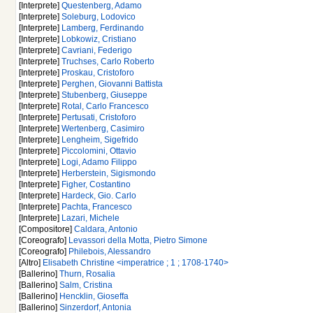
[Interprete]
Questenberg, Adamo
[Interprete]
Soleburg, Lodovico
[Interprete]
Lamberg, Ferdinando
[Interprete]
Lobkowiz, Cristiano
[Interprete]
Cavriani, Federigo
[Interprete]
Truchses, Carlo Roberto
[Interprete]
Proskau, Cristoforo
[Interprete]
Perghen, Giovanni Battista
[Interprete]
Stubenberg, Giuseppe
[Interprete]
Rotal, Carlo Francesco
[Interprete]
Pertusati, Cristoforo
[Interprete]
Wertenberg, Casimiro
[Interprete]
Lengheim, Sigefrido
[Interprete]
Piccolomini, Ottavio
[Interprete]
Logi, Adamo Filippo
[Interprete]
Herberstein, Sigismondo
[Interprete]
Figher, Costantino
[Interprete]
Hardeck, Gio. Carlo
[Interprete]
Pachta, Francesco
[Interprete]
Lazari, Michele
[Compositore]
Caldara, Antonio
[Coreografo]
Levassori della Motta, Pietro Simone
[Coreografo]
Philebois, Alessandro
[Altro]
Elisabeth Christine <imperatrice ; 1 ; 1708-1740>
[Ballerino]
Thurn, Rosalia
[Ballerino]
Salm, Cristina
[Ballerino]
Hencklin, Gioseffa
[Ballerino]
Sinzerdorf, Antonia