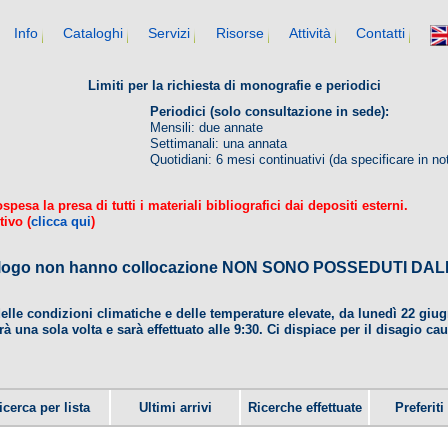
Info
Cataloghi
Servizi
Risorse
Attività
Contatti
Limiti per la richiesta di monografie e periodici
Periodici (solo consultazione in sede):
Mensili: due annate
Settimanali: una annata
Quotidiani: 6 mesi continuativi (da specificare in no
esa la presa di tutti i materiali bibliografici dai depositi esterni.
tivo (
clicca qui
)
 catalogo non hanno collocazione NON SONO POSSEDUTI 
delle condizioni climatiche e delle temperature elevate, da lunedì 22 gi
rà una sola volta e sarà effettuato alle 9:30. Ci dispiace per il disagio ca
icerca per lista
Ultimi arrivi
Ricerche effettuate
Preferiti