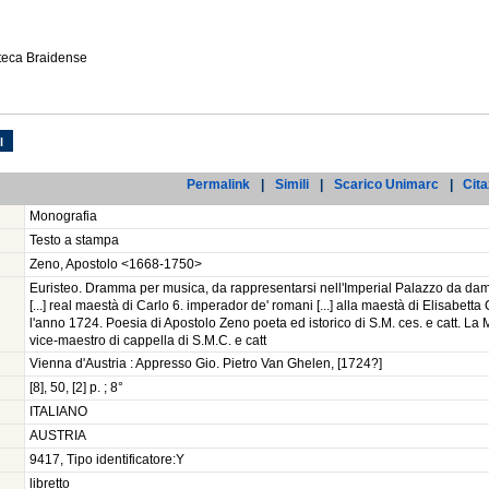
oteca Braidense
l
Permalink
|
Simili
|
Scarico Unimarc
|
Cita
Monografia
Testo a stampa
Zeno, Apostolo <1668-1750>
Euristeo. Dramma per musica, da rappresentarsi nell'Imperial Palazzo da dam
[...] real maestà di Carlo 6. imperador de' romani [...] alla maestà di Elisabett
l'anno 1724. Poesia di Apostolo Zeno poeta ed istorico di S.M. ces. e catt. La
vice-maestro di cappella di S.M.C. e catt
Vienna d'Austria : Appresso Gio. Pietro Van Ghelen, [1724?]
[8], 50, [2] p. ; 8°
ITALIANO
AUSTRIA
9417, Tipo identificatore:Y
libretto