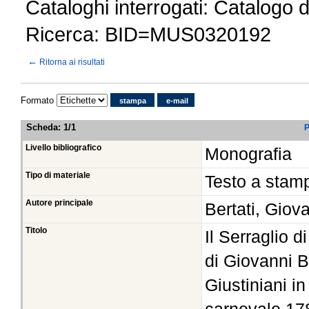
Cataloghi interrogati: Catalogo 
Ricerca: BID=MUS0320192
←
Ritorna ai risultati
Formato
stampa
e-mail
Scheda
:
1/1
P
Livello bibliografico
Monografia
Tipo di materiale
Testo a stam
Autore principale
Bertati, Giov
Titolo
Il Serraglio
di Giovanni B
Giustiniani i