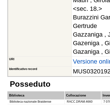
Mauri , Giro
<sec. 18.>
Burazzini Gar
Gertrude
Gazzaniga , 
Gazeniga , G
Gazaniga , G
URI
Versione onli
Identificativo record
MUS032019
Posseduto
Biblioteca
Collocazione
Inve
Biblioteca nazionale Braidense
RACC.DRAM.4660
7 07