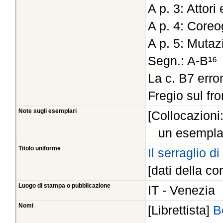
A p. 3: Attor
A p. 4: Coreo
A p. 5: Mutaz
Segn.: A-B¹⁶
La c. B7 err
Fregio sul fro
Note sugli esemplari
[Collocazioni
un esempla
Titolo uniforme
Il serraglio d
[dati della co
Luogo di stampa o pubblicazione
IT - Venezia
Nomi
[Librettista]
B