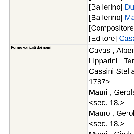
[Ballerino]
Du
[Ballerino]
Ma
[Compositor
[Editore]
Casa
Forme varianti dei nomi
Cavas , Alber
Lipparini , Te
Cassini Stella
1787>
Mauri , Gero
<sec. 18.>
Mauro , Gero
<sec. 18.>