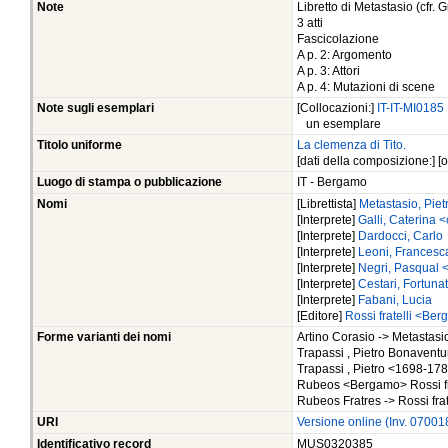
Note
Libretto di Metastasio (cfr. 
3 atti
Fascicolazione
A p. 2: Argomento
A p. 3: Attori
A p. 4: Mutazioni di scene
Note sugli esemplari
[Collocazioni:]
IT-IT-MI0185
un esemplare
Titolo uniforme
La clemenza di Tito.
[dati della composizione:] [or
Luogo di stampa o pubblicazione
IT - Bergamo
Nomi
[Librettista]
Metastasio, Piet
[Interprete]
Galli, Caterina 
[Interprete]
Dardocci, Carlo
[Interprete]
Leoni, Francesc
[Interprete]
Negri, Pasqual 
[Interprete]
Cestari, Fortuna
[Interprete]
Fabani, Lucia
[Editore]
Rossi fratelli <Be
Forme varianti dei nomi
Artino Corasio -> Metastasio
Trapassi , Pietro Bonaventur
Trapassi , Pietro <1698-178
Rubeos <Bergamo> Rossi fr
Rubeos Fratres -> Rossi fr
URI
Versione online (Inv. 0700
Identificativo record
MUS0320385