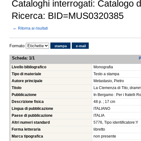
Cataloghi interrogati: Catalogo 
Ricerca: BID=MUS0320385
←
Ritorna ai risultati
Formato
stampa
e-mail
Scheda
:
1/1
P
Livello bibliografico
Monografia
Tipo di materiale
Testo a stampa
Autore principale
Metastasio, Pietro
Titolo
La Clemenza di Tito, dramm
Pubblicazione
In Bergamo : Per i fratelli R
Descrizione fisica
48 p. ; 17 cm
Lingua di pubblicazione
ITALIANO
Paese di pubblicazione
ITALIA
Altri numeri standard
5776, Tipo identificatore:Y
Forma letteraria
libretto
Marca tipografica
non presente