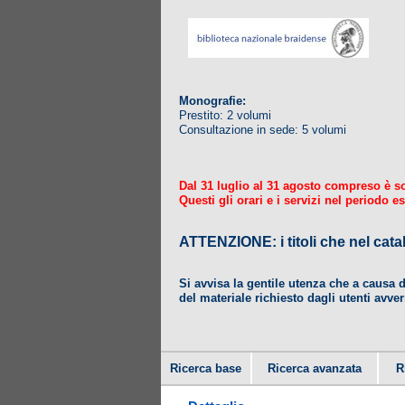
Monografie:
Prestito: 2 volumi
Consultazione in sede: 5 volumi
Dal 31 luglio al 31 agosto compreso è sosp
Questi gli orari e i servizi nel periodo es
ATTENZIONE: i titoli che nel
Si avvisa la gentile utenza che a causa 
del materiale richiesto dagli utenti avver
Ricerca base
Ricerca avanzata
R