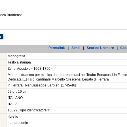
oteca Braidense
l
Permalink
|
Simili
|
Scarico Unimarc
|
Cita
Monografia
Testo a stampa
Zeno, Apostolo <1668-1750>
Merope, dramma per musica da rappresentrasi nel Teatro Bonacossi in Ferrara
Dedicata [...] il sig. cardinale Marcello Crescenzi Legato di Ferrara
In Ferrara : Per Giuseppe Barbieri, [1745-46]
69 p. ; 16 cm
ITALIANO
ITALIA
15529, Tipo identificatore:Y
libretto
non presente