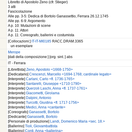
Libretto di Apostolo Zeno (cfr. Stieger)
3 atti
Fascicolazione
Alle pp. 3-5: Dedica di Bortolo Ganassettio, Ferrara 26.12.1745
Alle pp. 6-9: Argomento
A p. 10: Mutazioni di scene
A p. 11: Attori
A p. 11: Coreografo, ballerini e costumista
[Collocazioni:]
IT-IT-MI0185
RACC.DRAM.3365
un esemplare
Merope
[dati della composizione:] [org. sint.:] abs
IT - Ferrara
[Librettista]
Zeno, Apostolo <1668-1750>
[Dedicatario]
Crescenzi, Marcello <1694-1768; cardinale legato>
[Interprete]
Carlani, Carlo <fl. 1736-1765>
[Interprete]
Santarelli, Giuseppe <1710-1790>
[Interprete]
Querzoli Laschi, Anna <fl. 1737-1761>
[Interprete]
Giacometti, Girolama
[Interprete]
Dalpini, Antonio
[Interprete]
Turcotti, Giustina <fl. 1717-1756>
[Interprete]
Medici, Anna <cantante>
[Coreografo]
Ganassetti, Bortolo
[Dedicante]
Ganassetti, Bortolo
[Personale di produzione]
Landi, Domenico Maria <sec. 18.>
[Ballerino]
Tioli, Giovambattista
[Ballerino]
Conti, Anna <ballerina>