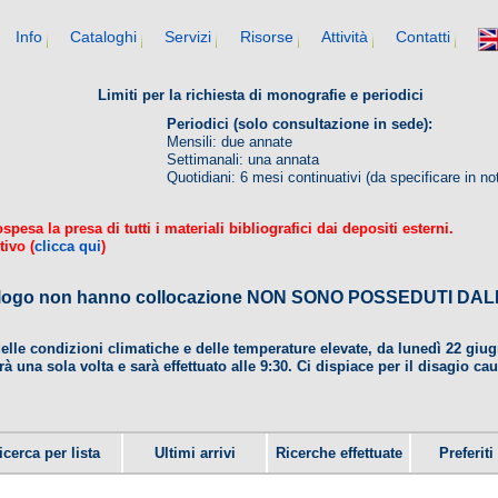
Info
Cataloghi
Servizi
Risorse
Attività
Contatti
Limiti per la richiesta di monografie e periodici
Periodici (solo consultazione in sede):
Mensili: due annate
Settimanali: una annata
Quotidiani: 6 mesi continuativi (da specificare in no
esa la presa di tutti i materiali bibliografici dai depositi esterni.
tivo (
clicca qui
)
 catalogo non hanno collocazione NON SONO POSSEDUTI 
delle condizioni climatiche e delle temperature elevate, da lunedì 22 gi
rà una sola volta e sarà effettuato alle 9:30. Ci dispiace per il disagio ca
icerca per lista
Ultimi arrivi
Ricerche effettuate
Preferiti