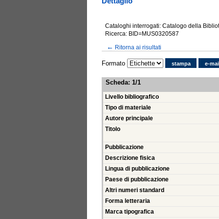
Dettaglio
Cataloghi interrogati: Catalogo della Bibli
Ricerca: BID=MUS0320587
←
Ritorna ai risultati
Formato
stampa
e-mai
Scheda
:
1/1
Livello bibliografico
Tipo di materiale
Autore principale
Titolo
Pubblicazione
Descrizione fisica
Lingua di pubblicazione
Paese di pubblicazione
Altri numeri standard
Forma letteraria
Marca tipografica