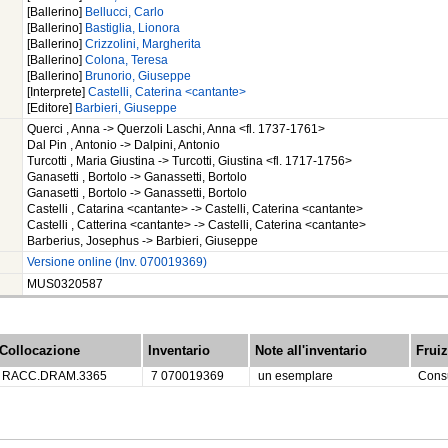
[Ballerino]
Bellucci, Carlo
[Ballerino]
Bastiglia, Lionora
[Ballerino]
Crizzolini, Margherita
[Ballerino]
Colona, Teresa
[Ballerino]
Brunorio, Giuseppe
[Interprete]
Castelli, Caterina <cantante>
[Editore]
Barbieri, Giuseppe
Querci , Anna -> Querzoli Laschi, Anna <fl. 1737-1761>
Dal Pin , Antonio -> Dalpini, Antonio
Turcotti , Maria Giustina -> Turcotti, Giustina <fl. 1717-1756>
Ganasetti , Bortolo -> Ganassetti, Bortolo
Ganasetti , Bortolo -> Ganassetti, Bortolo
Castelli , Catarina <cantante> -> Castelli, Caterina <cantante>
Castelli , Catterina <cantante> -> Castelli, Caterina <cantante>
Barberius, Josephus -> Barbieri, Giuseppe
Versione online (Inv. 070019369)
MUS0320587
Collocazione
Inventario
Note all'inventario
Frui
RACC.DRAM.3365
7 070019369
un esemplare
Consu