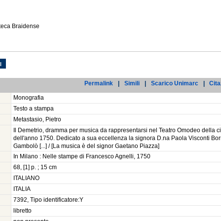
oteca Braidense
l
Permalink
|
Simili
|
Scarico Unimarc
|
Cita
Monografia
Testo a stampa
Metastasio, Pietro
Il Demetrio, dramma per musica da rappresentarsi nel Teatro Omodeo della cit
dell'anno 1750. Dedicato a sua eccellenza la signora D.na Paola Visconti Bo
Gambolò [...] / [La musica è del signor Gaetano Piazza]
In Milano : Nelle stampe di Francesco Agnelli, 1750
68, [1] p. ; 15 cm
ITALIANO
ITALIA
7392, Tipo identificatore:Y
libretto