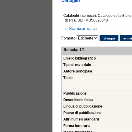
Dettaglio
Cataloghi interrogati: Catalogo della Bibli
Ricerca: BID=MUS0320840
←
Ritorna ai risultati
Formato
stampa
e-mai
Scheda
:
1/1
Livello bibliografico
Tipo di materiale
Autore principale
Titolo
Pubblicazione
Descrizione fisica
Lingua di pubblicazione
Paese di pubblicazione
Altri numeri standard
Forma letteraria