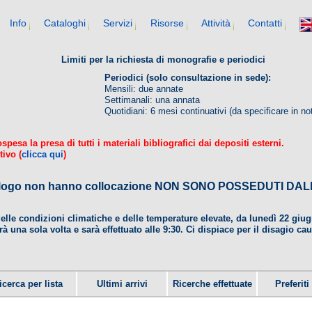
Info
Cataloghi
Servizi
Risorse
Attività
Contatti
Limiti per la richiesta di monografie e periodici
Periodici (solo consultazione in sede):
Mensili: due annate
Settimanali: una annata
Quotidiani: 6 mesi continuativi (da specificare in no
esa la presa di tutti i materiali bibliografici dai depositi esterni.
tivo (
clicca qui
)
 catalogo non hanno collocazione NON SONO POSSEDUTI 
delle condizioni climatiche e delle temperature elevate, da lunedì 22 gi
rà una sola volta e sarà effettuato alle 9:30. Ci dispiace per il disagio ca
icerca per lista
Ultimi arrivi
Ricerche effettuate
Preferiti