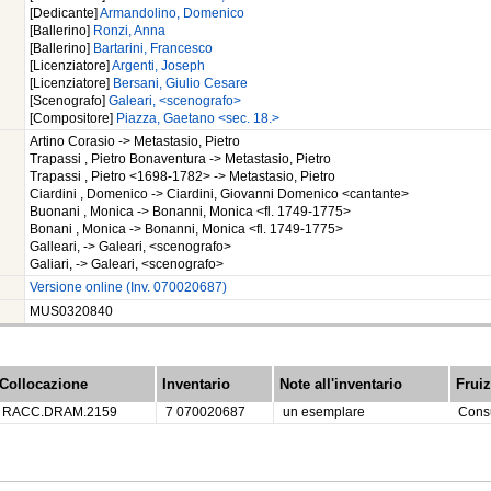
[Dedicante]
Armandolino, Domenico
[Ballerino]
Ronzi, Anna
[Ballerino]
Bartarini, Francesco
[Licenziatore]
Argenti, Joseph
[Licenziatore]
Bersani, Giulio Cesare
[Scenografo]
Galeari, <scenografo>
[Compositore]
Piazza, Gaetano <sec. 18.>
Artino Corasio -> Metastasio, Pietro
Trapassi , Pietro Bonaventura -> Metastasio, Pietro
Trapassi , Pietro <1698-1782> -> Metastasio, Pietro
Ciardini , Domenico -> Ciardini, Giovanni Domenico <cantante>
Buonani , Monica -> Bonanni, Monica <fl. 1749-1775>
Bonani , Monica -> Bonanni, Monica <fl. 1749-1775>
Galleari, -> Galeari, <scenografo>
Galiari, -> Galeari, <scenografo>
Versione online (Inv. 070020687)
MUS0320840
Collocazione
Inventario
Note all'inventario
Frui
RACC.DRAM.2159
7 070020687
un esemplare
Consu