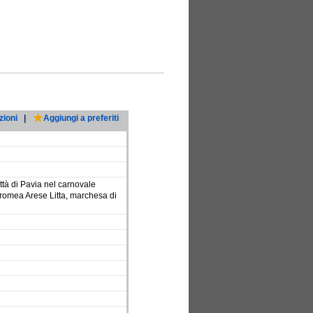
zioni
|
Aggiungi a preferiti
tà di Pavia nel carnovale
rromea Arese Litta, marchesa di