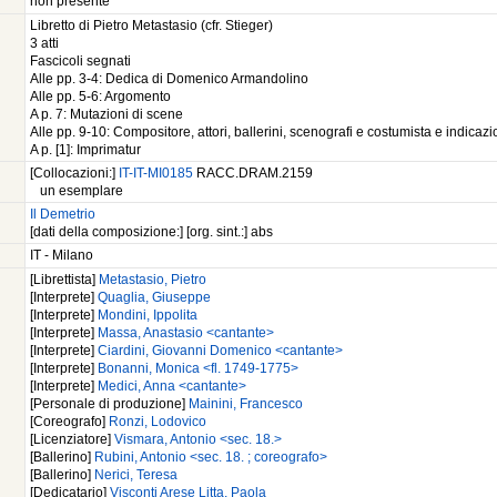
non presente
Libretto di Pietro Metastasio (cfr. Stieger)
3 atti
Fascicoli segnati
Alle pp. 3-4: Dedica di Domenico Armandolino
Alle pp. 5-6: Argomento
A p. 7: Mutazioni di scene
Alle pp. 9-10: Compositore, attori, ballerini, scenografi e costumista e indicazio
A p. [1]: Imprimatur
[Collocazioni:]
IT-IT-MI0185
RACC.DRAM.2159
un esemplare
Il Demetrio
[dati della composizione:] [org. sint.:] abs
IT - Milano
[Librettista]
Metastasio, Pietro
[Interprete]
Quaglia, Giuseppe
[Interprete]
Mondini, Ippolita
[Interprete]
Massa, Anastasio <cantante>
[Interprete]
Ciardini, Giovanni Domenico <cantante>
[Interprete]
Bonanni, Monica <fl. 1749-1775>
[Interprete]
Medici, Anna <cantante>
[Personale di produzione]
Mainini, Francesco
[Coreografo]
Ronzi, Lodovico
[Licenziatore]
Vismara, Antonio <sec. 18.>
[Ballerino]
Rubini, Antonio <sec. 18. ; coreografo>
[Ballerino]
Nerici, Teresa
[Dedicatario]
Visconti Arese Litta, Paola