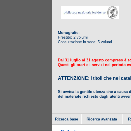
Monografie:
Prestito: 2 volumi
Consultazione in sede: 5 volumi
Dal 31 luglio al 31 agosto compreso è sosp
Questi gli orari e i servizi nel periodo es
ATTENZIONE: i titoli che nel
Si avvisa la gentile utenza che a causa 
del materiale richiesto dagli utenti avver
Ricerca base
Ricerca avanzata
R