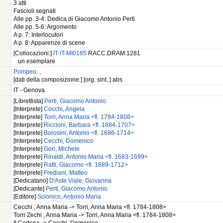
3 atti
Fascioli segnati
Alle pp. 3-4: Dedica di Giacomo Antonio Perti
Alle pp. 5-6: Argomento
A p. 7: Interlocutori
A p. 8: Apparenze di scene
[Collocazioni:]
IT-IT-MI0185
RACC.DRAM.1281
un esemplare
Pompeo. ,
[dati della composizione:] [org. sint.:] abs
IT - Genova
[Librettista]
Perti, Giacomo Antonio
[Interprete]
Cocchi, Angela
[Interprete]
Torri, Anna Maria <fl. 1784-1808>
[Interprete]
Riccioni, Barbara <fl. 1684-1707>
[Interprete]
Borosini, Antonio <fl. 1686-1714>
[Interprete]
Cecchi, Domenico
[Interprete]
Gori, Michele
[Interprete]
Rinaldi, Antonio Maria <fl. 1683-1699>
[Interprete]
Ratti, Giacomo <fl. 1689-1712>
[Interprete]
Frediani, Matteo
[Dedicatario]
D'Aste Viale, Giovanna
[Dedicante]
Perti, Giacomo Antonio
[Editore]
Scionico, Antonio Maria
Cecchi , Anna Maria -> Torri, Anna Maria <fl. 1784-1808>
Torri Zechi , Anna Maria -> Torri, Anna Maria <fl. 1784-1808>