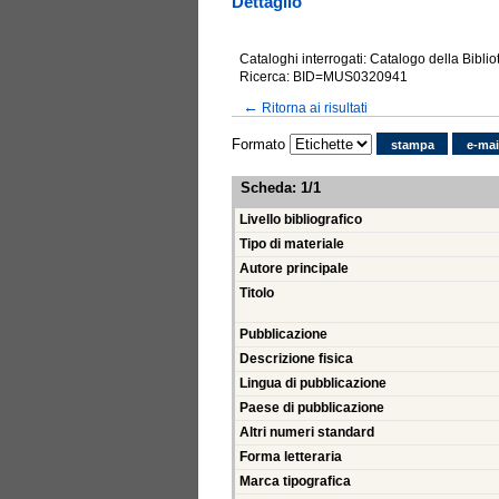
Dettaglio
Cataloghi interrogati: Catalogo della Bibli
Ricerca: BID=MUS0320941
←
Ritorna ai risultati
Formato
stampa
e-mai
Scheda
:
1/1
Livello bibliografico
Tipo di materiale
Autore principale
Titolo
Pubblicazione
Descrizione fisica
Lingua di pubblicazione
Paese di pubblicazione
Altri numeri standard
Forma letteraria
Marca tipografica