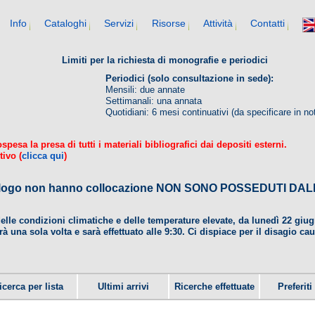
Info
Cataloghi
Servizi
Risorse
Attività
Contatti
Limiti per la richiesta di monografie e periodici
Periodici (solo consultazione in sede):
Mensili: due annate
Settimanali: una annata
Quotidiani: 6 mesi continuativi (da specificare in no
esa la presa di tutti i materiali bibliografici dai depositi esterni.
tivo (
clicca qui
)
 catalogo non hanno collocazione NON SONO POSSEDUTI 
delle condizioni climatiche e delle temperature elevate, da lunedì 22 gi
rà una sola volta e sarà effettuato alle 9:30. Ci dispiace per il disagio ca
icerca per lista
Ultimi arrivi
Ricerche effettuate
Preferiti