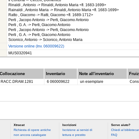
Il Cortona -> Cecchi, Domenico
Rinaldi , Antonio -> Rinaldi, Antonio Maria <fl. 1683-1699>
Rainaldi , Antonio Maria -> Rinaldi, Antonio Maria <fl. 1683-1699>
Ratto , Giacomo -> Ratti, Giacomo <fl. 1689-1712>
Perti , Jacopo Antonio -> Perti, Giacomo Antonio
Perti , G. A. -> Perti, Giacomo Antonio
Perti , Jacopo Antonio -> Perti, Giacomo Antonio
Perti , G. A. -> Perti, Giacomo Antonio
Scionico, Antonio -> Scionico, Antonio Maria
Versione online (Inv. 060009622)
MUS0320941
Collocazione
Inventario
Note all'inventario
Frui
RACC.DRAM.1281
6 060009622
un esemplare
Consu
Xtracat
Iscrizioni
Serve aiuto?
Richiesta di opere antiche
Iscrizione ai servizi di
Chiedi al bibliotecar
non ancora catalogate
lettura e prestito
FAQ