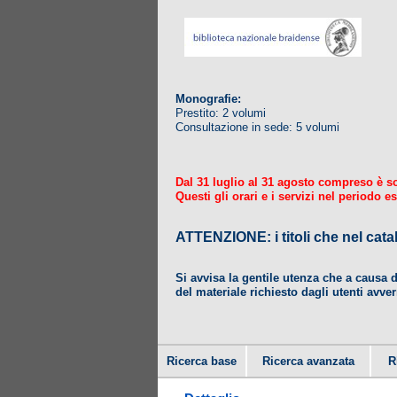
Monografie:
Prestito: 2 volumi
Consultazione in sede: 5 volumi
Dal 31 luglio al 31 agosto compreso è sosp
Questi gli orari e i servizi nel periodo es
ATTENZIONE: i titoli che nel
Si avvisa la gentile utenza che a causa 
del materiale richiesto dagli utenti avver
Ricerca base
Ricerca avanzata
R