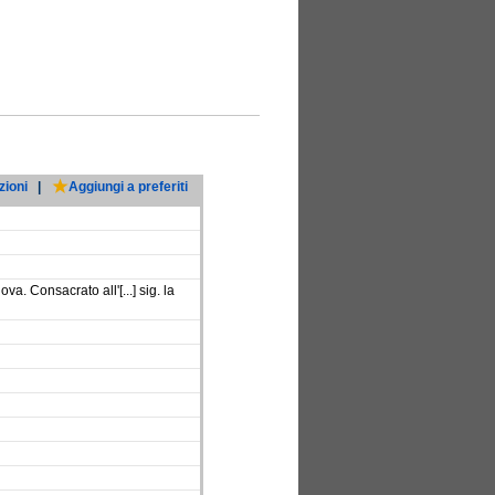
zioni
|
Aggiungi a preferiti
 Consacrato all'[...] sig. la