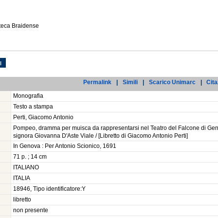
oteca Braidense
l
Permalink
|
Simili
|
Scarico Unimarc
|
Cita
Monografia
Testo a stampa
Perti, Giacomo Antonio
Pompeo, dramma per muisca da rappresentarsi nel Teatro del Falcone di Genova.
signora Giovanna D'Aste Viale / [Libretto di Giacomo Antonio Perti]
In Genova : Per Antonio Scionico, 1691
71 p. ; 14 cm
ITALIANO
ITALIA
18946, Tipo identificatore:Y
libretto
non presente