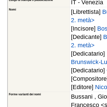
Luogo di stampa o pubblicazione
IT - Venezia
Nomi
[Librettista]
B
2. metà>
[Incisore]
Bos
[Dedicante]
B
2. metà>
[Dedicatario]
Brunswick-L
[Dedicatario]
[Compositor
[Editore]
Nico
Forme varianti dei nomi
Bussani , Gi
Francesco <s