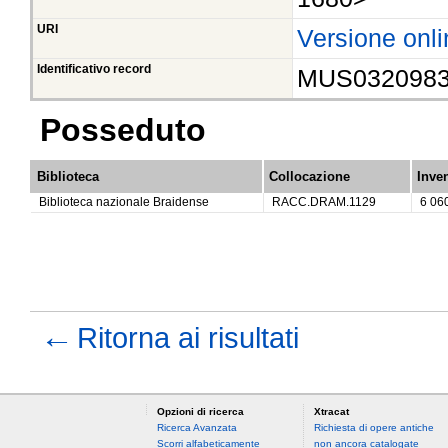
URI
Versione onli
Identificativo record
MUS032098
Posseduto
Biblioteca
Collocazione
Inven
Biblioteca nazionale Braidense
RACC.DRAM.1129
6 06
←
Ritorna ai risultati
Opzioni di ricerca
Xtracat
Ricerca Avanzata
Richiesta di opere antiche
Scorri alfabeticamente
non ancora catalogate