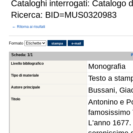
Cataloghi interrogati: Catalogo 
Ricerca: BID=MUS0320983
←
Ritorna ai risultati
Formato
stampa
e-mail
Scheda
:
1/1
P
Livello bibliografico
Monografia
Tipo di materiale
Testo a stam
Autore principale
Bussani, Gia
Titolo
Antonino e P
famosissimo 
L'anno 1677. 