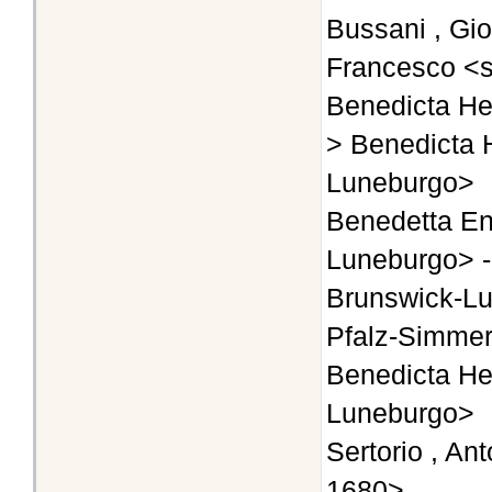
Bussani , Gi
Francesco <s
Benedicta Hen
> Benedicta 
Luneburgo>
Benedetta En
Luneburgo> -
Brunswick-L
Pfalz-Simmern
Benedicta He
Luneburgo>
Sertorio , An
1680>