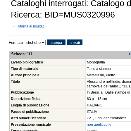
Cataloghi interrogati: Catalogo 
Ricerca: BID=MUS0320996
←
Ritorna ai risultati
Formato
stampa
e-mail
Scheda
:
1/1
P
Livello bibliografico
Monografia
Tipo di materiale
Testo a stampa
Autore principale
Metastasio, Pietro
Titolo
Alessandro nell'Indie, dram
carnovale dell'anno 1733. De
Pubblicazione
In Brescia : Dalle stampe d
Descrizione fisica
63 p. ; 15 cm
Lingua di pubblicazione
ITALIANO
Paese di pubblicazione
ITALIA
Altri numeri standard
721, Tipo identificatore:Y
Presentazione musicale
non applicabile