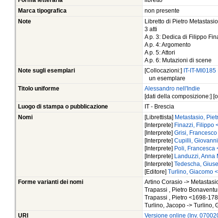
Forma letteraria
libretto
Marca tipografica
non presente
Note
Libretto di Pietro Metastasio
3 atti
A p. 3: Dedica di Filippo Fin
A p. 4: Argomento
A p. 5: Attori
A p. 6: Mutazioni di scene
Note sugli esemplari
[Collocazioni:]
IT-IT-MI0185
un esemplare
Titolo uniforme
Alessandro nell'Indie
[dati della composizione:] [or
Luogo di stampa o pubblicazione
IT - Brescia
Nomi
[Librettista]
Metastasio, Piet
[Interprete]
Finazzi, Filipp
[Interprete]
Grisi, Francesco
[Interprete]
Cupilli, Giovanni
[Interprete]
Poli, Francesca
[Interprete]
Landuzzi, Anna 
[Interprete]
Tedescha, Gius
[Editore]
Turlino, Giacomo <
Forme varianti dei nomi
Artino Corasio -> Metastasio
Trapassi , Pietro Bonaventur
Trapassi , Pietro <1698-178
Turlino, Jacopo -> Turlino,
URI
Versione online (Inv. 0700