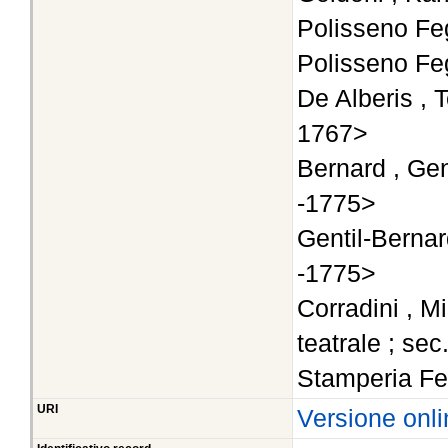
Polisseno Fe
Polisseno Fe
De Alberis , T
1767>
Bernard , Gen
-1775>
Gentil-Berna
-1775>
Corradini , M
teatrale ; sec
Stamperia Fe
URI
Versione onli