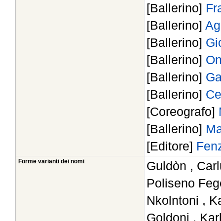
[Ballerino]
Fr
[Ballerino]
Ag
[Ballerino]
Gi
[Ballerino]
On
[Ballerino]
Ga
[Ballerino]
Ce
[Coreografo]
[Ballerino]
Ma
[Editore]
Fen
Forme varianti dei nomi
Guldòn , Car
Poliseno Feg
Nkolntoni , K
Goldoni , Kar