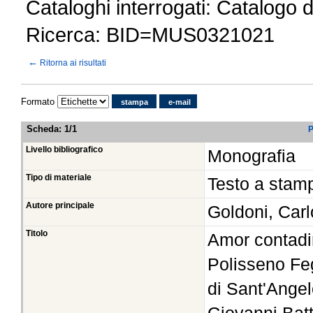
Cataloghi interrogati: Catalogo 
Ricerca: BID=MUS0321021
←
Ritorna ai risultati
Formato
stampa
e-mail
Scheda
:
1/1
P
Livello bibliografico
Monografia
Tipo di materiale
Testo a stam
Autore principale
Goldoni, Car
Titolo
Amor contadi
Polisseno Feg
di Sant'Angel