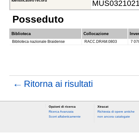
Identificativo record
MUS032102
Posseduto
Biblioteca
Collocazione
Inve
Biblioteca nazionale Braidense
RACC.DRAM.0803
7 07
←
Ritorna ai risultati
Opzioni di ricerca
Xtracat
Ricerca Avanzata
Richiesta di opere antiche
Scorri alfabeticamente
non ancora catalogate