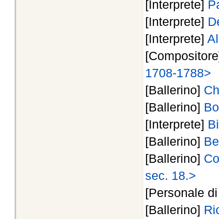
[Interprete]
P
[Interprete]
D
[Interprete]
Al
[Compositor
1708-1788>
[Ballerino]
Ch
[Ballerino]
Bo
[Interprete]
Bi
[Ballerino]
Be
[Ballerino]
Co
sec. 18.>
[Personale d
[Ballerino]
Ri