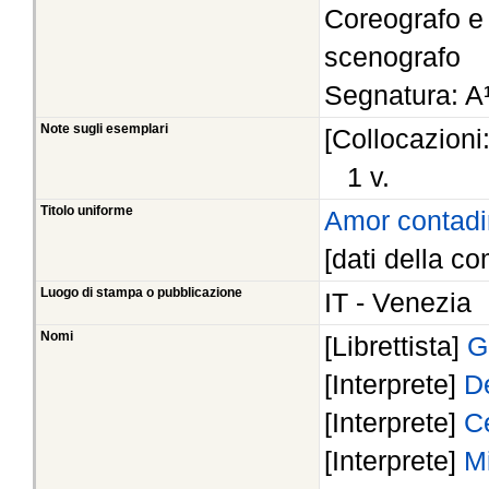
Coreografo e 
scenografo
Segnatura: A¹
Note sugli esemplari
[Collocazioni
1 v.
Titolo uniforme
Amor contad
[dati della co
Luogo di stampa o pubblicazione
IT - Venezia
Nomi
[Librettista]
G
[Interprete]
D
[Interprete]
C
[Interprete]
M