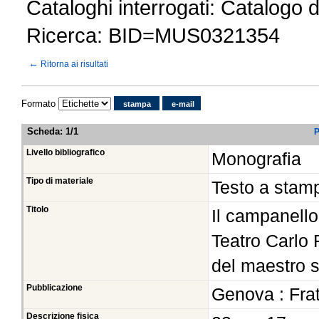
Cataloghi interrogati: Catalogo 
Ricerca: BID=MUS0321354
←
Ritorna ai risultati
Formato
stampa
e-mail
Scheda
:
1/1
P
Livello bibliografico
Monografia
Tipo di materiale
Testo a stam
Titolo
Il campanello 
Teatro Carlo 
del maestro s
Pubblicazione
Genova : Frat
Descrizione fisica